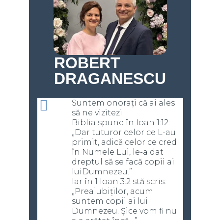
ROBERT
DRAGANESCU
Suntem onorați că ai ales
să ne vizitezi.
Biblia spune în Ioan 1:12:
„Dar tuturor celor ce L-au
primit, adică celor ce cred
în Numele Lui, le-a dat
dreptul să se facă copii ai
luiDumnezeu.”
Iar în 1 Ioan 3:2 stă scris:
„Preaiubiților, acum
suntem copii ai lui
Dumnezeu. Șice vom fi nu