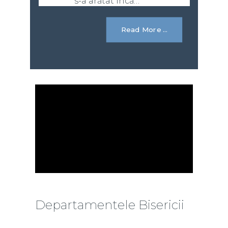
s-a arătat încă…”
Read More ...
Departamentele Bisericii