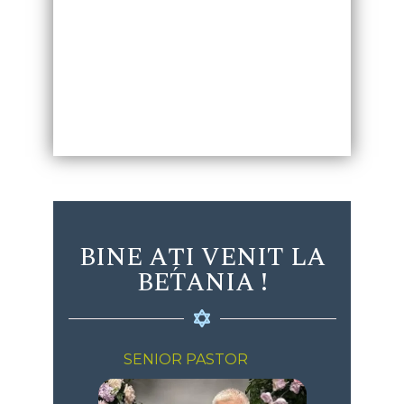
Not just a church, but a
family.
BINE AȚI VENIT LA
BETANIA !
SENIOR PASTOR