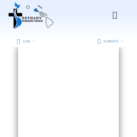
LIVE
DONATE
ACASǍ
DESPRE NOI
DEPARTAMENTE
RESURSE
EVENIMENTE
CONTACT