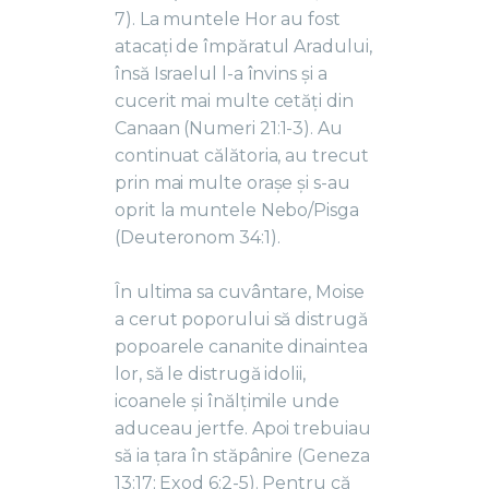
7). La muntele Hor au fost
atacați de împăratul Aradului,
însă Israelul l-a învins și a
cucerit mai multe cetăți din
Canaan (Numeri 21:1-3). Au
continuat călătoria, au trecut
prin mai multe orașe și s-au
oprit la muntele Nebo/Pisga
(Deuteronom 34:1).
În ultima sa cuvântare, Moise
a cerut poporului să distrugă
popoarele cananite dinaintea
lor, să le distrugă idolii,
icoanele și înălțimile unde
aduceau jertfe. Apoi trebuiau
să ia țara în stăpânire (Geneza
13:17; Exod 6:2-5). Pentru că