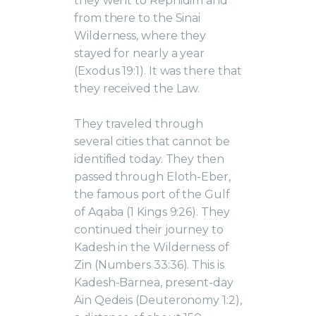
they went to Rephidim and
from there to the Sinai
Wilderness, where they
stayed for nearly a year
(Exodus 19:1). It was there that
they received the Law.
They traveled through
several cities that cannot be
identified today. They then
passed through Eloth-Eber,
the famous port of the Gulf
of Aqaba (1 Kings 9:26). They
continued their journey to
Kadesh in the Wilderness of
Zin (Numbers 33:36). This is
Kadesh-Barnea, present-day
Ain Qedeis (Deuteronomy 1:2),