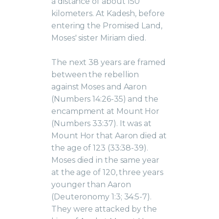
a distance of about 150
kilometers. At Kadesh, before
entering the Promised Land,
Moses' sister Miriam died.
The next 38 years are framed
between the rebellion
against Moses and Aaron
(Numbers 14:26-35) and the
encampment at Mount Hor
(Numbers 33:37). It was at
Mount Hor that Aaron died at
the age of 123 (33:38-39).
Moses died in the same year
at the age of 120, three years
younger than Aaron
(Deuteronomy 1:3; 34:5-7).
They were attacked by the