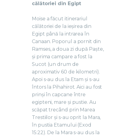
călătoriei din Egipt
Moise a făcut itinerariul
călătoriei de la ieșirea din
Egipt până la intrarea în
Canaan. Poporul a pornit din
Ramses, a doua zi după Paște,
și prima campare a fost la
Sucot (un drum de
aproximativ 60 de kilometri).
Apoi s-au dus la Etam și s-au
întors la Pihahirot. Aici au fost
prinși în capcane între
egipteni, mare și pustie. Au
scăpat trecând prin Marea
Trestiilor și s-au oprit la Mara,
în pustia Etamului (Exod
15:22). De la Mara s-au dus la