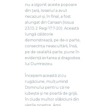
nu a izgonit aceste popoare
din țară, Israelul a avut
necazuri și, în final, a fost
alungat din Canaan (Iosua
23:13; 2 Regi 17:7-20). Această
lungă călătorie
demonstrează, pe de-o parte,
consecința neascultării, însă,
pe de cealaltă parte, pune în
evidență iertarea și dragostea
lui Dumnezeu.
Începem această zi cu
rugăciune, mulțumind
Domnului pentru că ne
iubește și ne poartă de grijă,
în ciuda multor slăbiciuni din
viețile noastre. Apoi