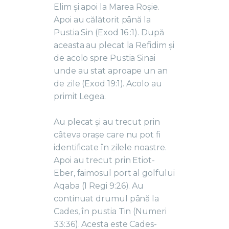
Elim și apoi la Marea Roșie.
Apoi au călătorit până la
Pustia Sin (Exod 16 :1). După
aceasta au plecat la Refidim și
de acolo spre Pustia Sinai
unde au stat aproape un an
de zile (Exod 19:1). Acolo au
primit Legea.
Au plecat și au trecut prin
câteva orașe care nu pot fi
identificate în zilele noastre.
Apoi au trecut prin Etiot-
Eber, faimosul port al golfului
Aqaba (1 Regi 9:26). Au
continuat drumul până la
Cades, în pustia Tin (Numeri
33:36). Acesta este Cades-