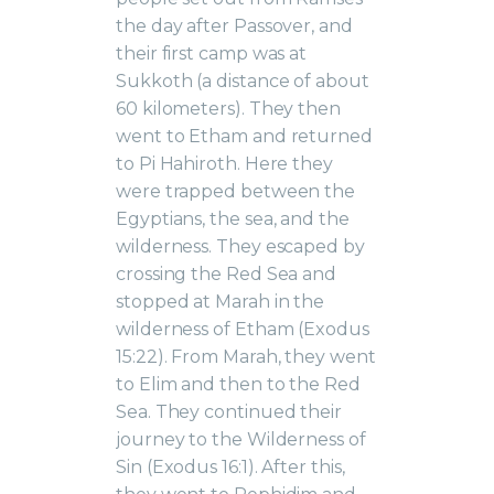
the day after Passover, and
their first camp was at
Sukkoth (a distance of about
60 kilometers). They then
went to Etham and returned
to Pi Hahiroth. Here they
were trapped between the
Egyptians, the sea, and the
wilderness. They escaped by
crossing the Red Sea and
stopped at Marah in the
wilderness of Etham (Exodus
15:22). From Marah, they went
to Elim and then to the Red
Sea. They continued their
journey to the Wilderness of
Sin (Exodus 16:1). After this,