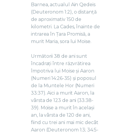
Barnea, actualul Ain Qedeis
(Deuteronom 1:2), o distanță
de aproximativ 150 de
kilometri. La Cades, înainte de
intrarea în Țara Promisă, a
murit Maria, sora lui Moise.
Următorii 38 de ani sunt
încadrați între răzvrătirea
împotriva lui Moise și Aaron
(Numeri 14:26-35) și poposul
de la Muntele Hor (Numeri
33:37). Aici a murit Aaron, la
vârsta de 123 de ani (33:38-
39). Moise a murit în același
an, la vârsta de 120 de ani,
fiind cu trei ani mai mic decât
Aaron (Deuteronom 1:3; 34:5-