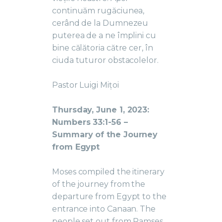
continuăm rugăciunea,
cerând de la Dumnezeu
puterea de a ne împlini cu
bine călătoria către cer, în
ciuda tuturor obstacolelor.
Pastor Luigi Mițoi
Thursday, June 1, 2023:
Numbers 33:1-56 –
Summary of the Journey
from Egypt
Moses compiled the itinerary
of the journey from the
departure from Egypt to the
entrance into Canaan. The
people set out from Ramses