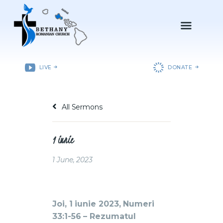
ACASǍ
LIVE
DONATE
DESPRE NOI
DEPARTAMENTE
All Sermons
RESURSE
EVENIMENTE
1 iunie
CONTACT
1 June, 2023
Joi, 1 iunie 2023, Numeri
33:1-56 – Rezumatul