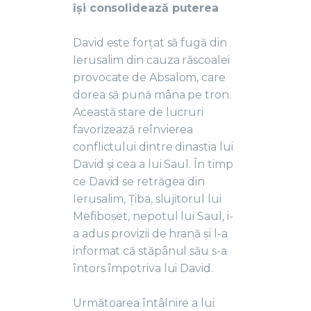
își consolidează puterea
David este forțat să fugă din
Ierusalim din cauza răscoalei
provocate de Absalom, care
dorea să pună mâna pe tron.
Această stare de lucruri
favorizează reînvierea
conflictului dintre dinastia lui
David și cea a lui Saul. În timp
ce David se retrăgea din
Ierusalim, Țiba, slujitorul lui
Mefiboșet, nepotul lui Saul, i-
a adus provizii de hrană și l-a
informat că stăpânul său s-a
întors împotriva lui David.
Următoarea întâlnire a lui