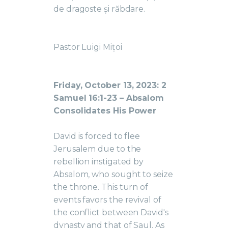
de dragoste și răbdare.
Pastor Luigi Mițoi
Friday, October 13, 2023: 2
Samuel 16:1-23 – Absalom
Consolidates His Power
David is forced to flee
Jerusalem due to the
rebellion instigated by
Absalom, who sought to seize
the throne. This turn of
events favors the revival of
the conflict between David's
dynasty and that of Saul. As