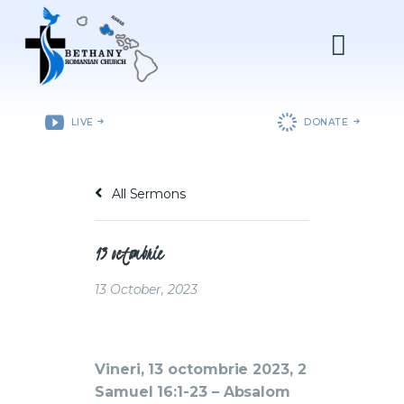
ACASǍ
LIVE
DONATE
DESPRE NOI
DEPARTAMENTE
All Sermons
RESURSE
EVENIMENTE
13 octombrie
CONTACT
13 October, 2023
Vineri, 13 octombrie 2023, 2
Samuel 16:1-23 – Absalom