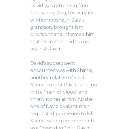
David was retreating from
Jerusalem, Ziba, the servant
of Mephibosheth, Saul's
grandson, brought him
provisions and informed him
that his master had turned
against David.
David's subsequent
encounter was with Shimei,
another relative of Saul.
Shimei cursed David, labeling
him a “man of blood” and
threw stones at him. Abishai,
one of David's valiant men,
requested permission to kill
Shimei, whom he referred to
as a “dead dog,” but David