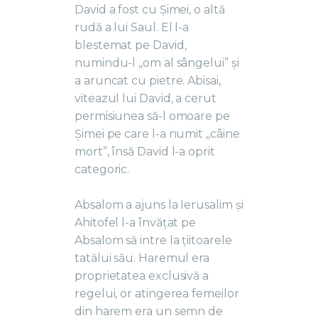
David a fost cu Șimei, o altă
rudă a lui Saul. El l-a
blestemat pe David,
numindu-l ,,om al sângelui” și
a aruncat cu pietre. Abisai,
viteazul lui David, a cerut
permisiunea să-l omoare pe
Șimei pe care l-a numit ,,câine
mort”, însă David l-a oprit
categoric.
Absalom a ajuns la Ierusalim și
Ahitofel l-a învățat pe
Absalom să intre la țiitoarele
tatălui său. Haremul era
proprietatea exclusivă a
regelui, or atingerea femeilor
din harem era un semn de