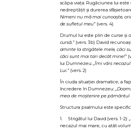
scăpa viața. Rugăciunea lui este
nedreptățit și durerea sfâșietoare 
Nimeni nu mă mai cunoaşte, oric
de sufletul meu”
(vers. 4).
Drumul lui este plin de curse și 
cursă.”
(vers. 3b) David recunoașt
aminte la strigătele mele, căci s
căci sunt mai tari decât mine!”
(
lui Dumnezeu:
,,Îmi vărs necazu
Lui.”
(vers. 2)
În ciuda situației dramatice, a fa
încredere în Dumnezeu:
,,Doamn
mea de moştenire pe pământul ce
Structura psalmului este specifi
1.
Strigătul lui David (vers. 1-2):
necazul mai mare, cu atât volumu