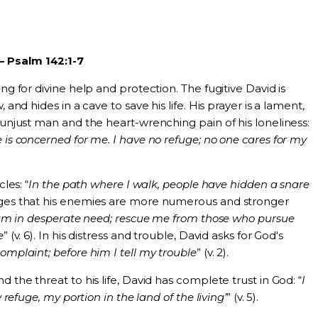
– Psalm 142:1-7
ing for divine help and protection. The fugitive David is
 and hides in a cave to save his life. His prayer is a lament,
n unjust man and the heart-wrenching pain of his loneliness:
 is concerned for me. I have no refuge; no one cares for my
les: “
In the path where I walk, people have hidden a snare
edges that his enemies are more numerous and stronger
 I am in desperate need; rescue me from those who pursue
e
” (v. 6). In his distress and trouble, David asks for God's
omplaint; before him I tell my trouble
” (v. 2).
d the threat to his life, David has complete trust in God: “
I
y refuge, my portion in the land of the living’
” (v. 5).