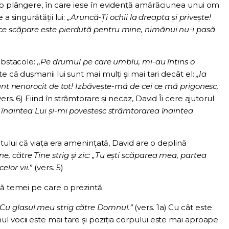
 o plângere, în care iese în evidență amărăciunea unui om
a singurătății lui:
,,Aruncă-Ţi ochii la dreapta şi priveşte!
e scăpare este pierdută pentru mine, nimănui nu-i pasă
obstacole:
,,Pe drumul pe care umblu, mi-au întins o
e că dușmanii lui sunt mai mulți și mai tari decât el:
,,Ia
unt nenorocit de tot! Izbăveşte-mă de cei ce mă prigonesc,
vers. 6) Fiind în strâmtorare și necaz, David Îi cere ajutorul
l înaintea Lui şi-mi povestesc strâmtorarea înaintea
ptului că viața era amenințată, David are o deplină
e, către Tine strig şi zic: „Tu eşti scăparea mea, partea
lor vii.”
(vers. 5)
că temei pe care o prezintă:
,,Cu glasul meu strig către Domnul.”
(vers. 1a) Cu cât este
l vocii este mai tare și poziția corpului este mai aproape