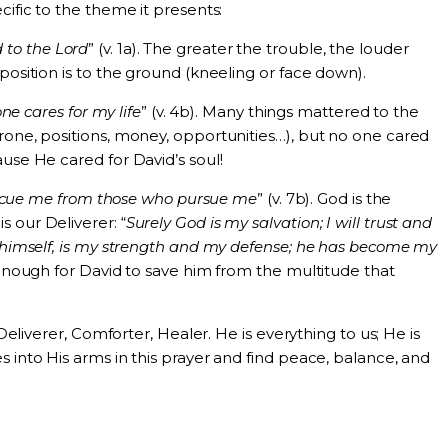
cific to the theme it presents:
d to the Lord
” (v. 1a). The greater the trouble, the louder
position is to the ground (kneeling or face down).
ne cares for my life
” (v. 4b). Many things mattered to the
rone, positions, money, opportunities…), but no one cared
ause He cared for David’s soul!
cue me from those who pursue me
” (v. 7b). God is the
 our Deliverer: “
Surely God is my salvation; I will trust and
d himself, is my strength and my defense; he has become my
s enough for David to save him from the multitude that
e Deliverer, Comforter, Healer. He is everything to us; He is
s into His arms in this prayer and find peace, balance, and