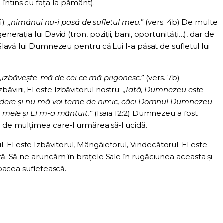
ntins cu fața la pământ).
4):
,,nimănui nu-i pasă de sufletul meu.”
(vers. 4b) De multe
nerația lui David (tron, poziții, bani, oportunități…), dar de
 Slavă lui Dumnezeu pentru că Lui I-a păsat de sufletul lui
,,izbăvește-mă de cei ce mă prigonesc.”
(vers. 7b)
virii, El este Izbăvitorul nostru:
,,Iată, Dumnezeu este
credere şi nu mă voi teme de nimic, căci Domnul Dumnezeu
r mele şi El m-a mântuit.”
(Isaia 12:2) Dumnezeu a fost
e de mulțimea care-l urmărea să-l ucidă.
El este Izbăvitorul, Mângâietorul, Vindecătorul. El este
ră. Să ne aruncăm în brațele Sale în rugăciunea aceasta și
i pacea sufletească.