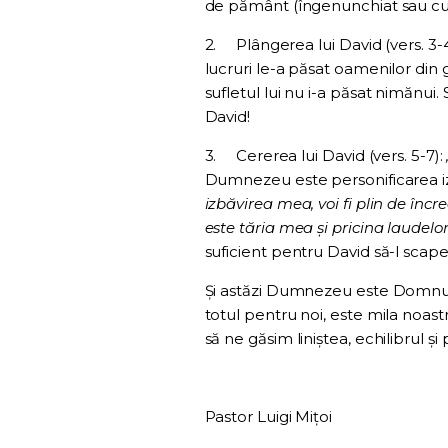
de pământ (îngenunchiat sau cu î
2.
Plângerea lui David (vers. 3-
lucruri le-a păsat oamenilor din ge
sufletul lui nu i-a păsat nimănui.
David!
3.
Cererea lui David (vers. 5-7):
Dumnezeu este personificarea izbă
izbăvirea mea, voi fi plin de în
este tăria mea şi pricina laudelo
suficient pentru David să-l scap
Și astăzi Dumnezeu este Domnul. 
totul pentru noi, este mila noast
să ne găsim liniștea, echilibrul ș
Pastor Luigi Mițoi