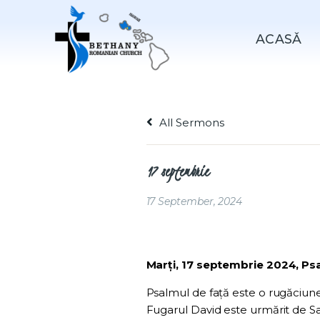
ACASǍ
All Sermons
17 septembrie
17 September, 2024
Marți, 17 septembrie 2024, Ps
Psalmul de față este o rugăciune 
Fugarul David este urmărit de Sau