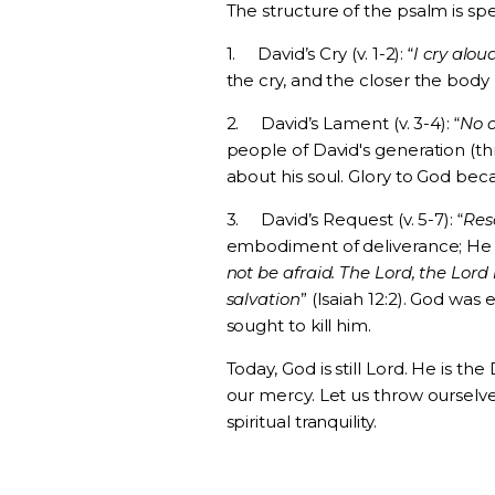
The structure of the psalm is spe
1.
David’s Cry (v. 1-2): “
I cry alou
the cry, and the closer the body 
2.
David’s Lament (v. 3-4): “
No o
people of David's generation (th
about his soul. Glory to God bec
3.
David’s Request (v. 5-7): “
Res
embodiment of deliverance; He is
not be afraid. The Lord, the Lor
salvation
” (Isaiah 12:2). God wa
sought to kill him.
Today, God is still Lord. He is th
our mercy. Let us throw ourselve
spiritual tranquility.