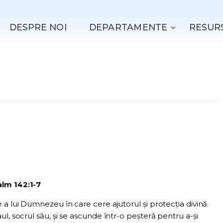
ACASǍ
DESPRE NOI
DEPARTAMENTE
RESUR
DESPRE NOI
DEPARTAMENTE
RESURSE
EVENIMENTE
CONTACT
alm 142:1-7
a lui Dumnezeu în care cere ajutorul și protecția divină.
l, socrul său, și se ascunde într-o peșteră pentru a-și