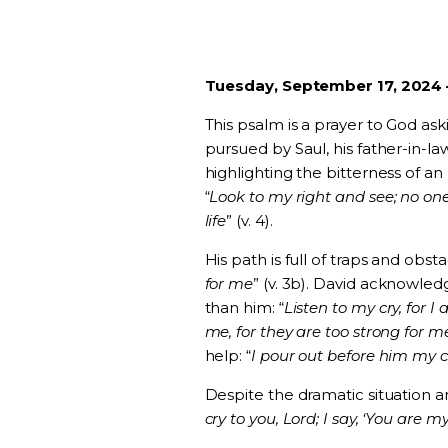
Tuesday, September 17, 2024 
This psalm is a prayer to God ask
pursued by Saul, his father-in-law,
highlighting the bitterness of a
“
Look to my right and see; no one
life
” (v. 4).
His path is full of traps and obstac
for me
” (v. 3b). David acknowl
than him: “
Listen to my cry, for
me, for they are too strong for m
help: “
I pour out before him my c
Despite the dramatic situation an
cry to you, Lord; I say, ‘You are m