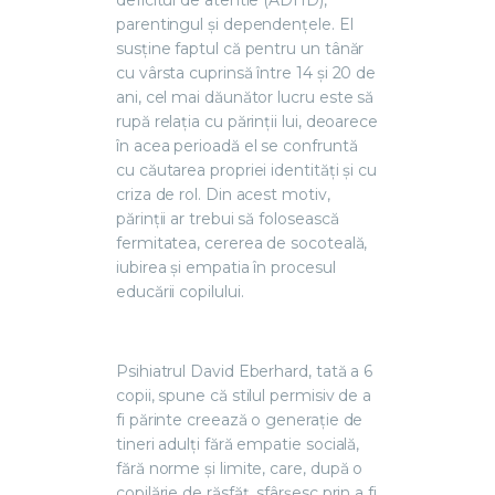
parentingul și dependențele. El
susține faptul că pentru un tânăr
cu vârsta cuprinsă între 14 și 20 de
ani, cel mai dăunător lucru este să
rupă relația cu părinții lui, deoarece
în acea perioadă el se confruntă
cu căutarea propriei identități și cu
criza de rol. Din acest motiv,
părinții ar trebui să folosească
fermitatea, cererea de socoteală,
iubirea și empatia în procesul
educării copilului.
Psihiatrul David Eberhard, tată a 6
copii, spune că stilul permisiv de a
fi părinte creează o generație de
tineri adulți fără empatie socială,
fără norme și limite, care, după o
copilărie de răsfăț, sfârșesc prin a fi