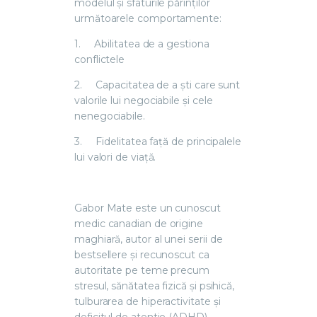
modelul și sfaturile părinților
următoarele comportamente:
1.
Abilitatea de a gestiona
conflictele
2.
Capacitatea de a ști care sunt
valorile lui negociabile și cele
nenegociabile.
3.
Fidelitatea față de principalele
lui valori de viață.
Gabor Mate este un cunoscut
medic canadian de origine
maghiară, autor al unei serii de
bestsellere și recunoscut ca
autoritate pe teme precum
stresul, sănătatea fizică și psihică,
tulburarea de hiperactivitate și
deficitul de atentie (ADHD),