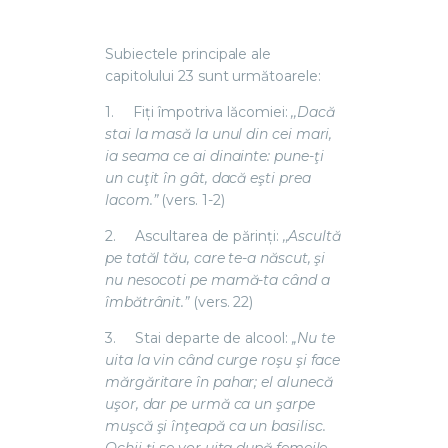
Subiectele principale ale
capitolului 23 sunt următoarele:
1.
Fiți împotriva lăcomiei
:
,,Dacă
stai la masă la unul din cei mari,
ia seama ce ai dinainte: pune-ţi
un cuţit în gât, dacă eşti prea
lacom.”
(vers. 1-2)
2.
Ascultarea de părinți
:
,,Ascultă
pe tatăl tău, care te-a născut, şi
nu nesocoti pe mamă-ta când a
îmbătrânit.”
(vers. 22)
3.
Stai departe de alcool
:
,,Nu te
uita la vin când curge roşu şi face
mărgăritare în pahar; el alunecă
uşor, dar pe urmă ca un şarpe
muşcă şi înţeapă ca un basilisc.
Ochii ţi se vor uita după femeile