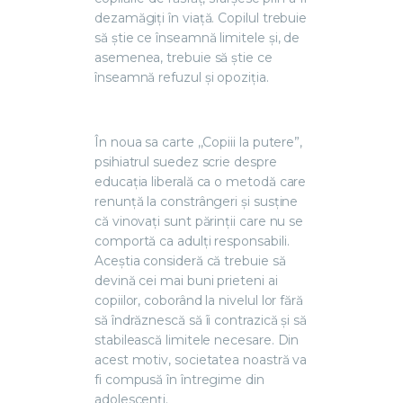
dezamăgiți în viață. Copilul trebuie
să știe ce înseamnă limitele și, de
asemenea, trebuie să știe ce
înseamnă refuzul și opoziția.
În noua sa carte ,,Copiii la putere”,
psihiatrul suedez scrie despre
educația liberală ca o metodă care
renunță la constrângeri și susține
că vinovați sunt părinții care nu se
comportă ca adulți responsabili.
Aceștia consideră că trebuie să
devină cei mai buni prieteni ai
copiilor, coborând la nivelul lor fără
să îndrăznescă să îi contrazică și să
stabilească limitele necesare. Din
acest motiv, societatea noastră va
fi compusă în întregime din
adolescenți.