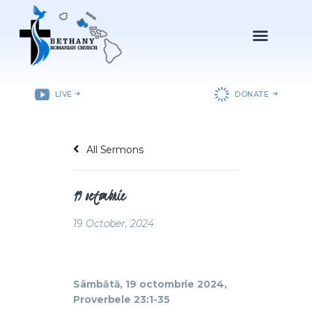
ACASǍ
LIVE
DONATE
DESPRE NOI
DEPARTAMENTE
All Sermons
RESURSE
EVENIMENTE
19 octombrie
CONTACT
19 October, 2024
Sâmbătă, 19 octombrie 2024,
Proverbele 23:1-35