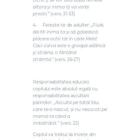
altora şi inima îţi va vorbi
prostii.”
(vers. 31-33)
4.
Ferește-te de adulter
:
,,Fiule,
dă-Mi inima ta şi să găsească
plăcere ochii tăi în căile Mele!
Căci curva este o groapă adâncă
şi străina, o fântână
strâmtă.”
(vers. 26-27)
Responsabilitatea educării
copilului este absolut egală cu
responsabilitatea ascultării
părinților:
,,Ascultă pe tatăl tău,
care te-a născut, şi nu nesocoti pe
mamă-ta când a
îmbătrânit.”
(vers. 22)
Copilul va trebui să învețe din