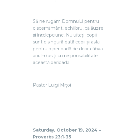
Să ne rugăm Domnului pentru
discernământ, echilibru, călăuzire
și înțelepciune.
Nu uitați, copiii
sunt o singură dată copii și asta
pentru o perioadă de doar câțiva
ani. Folosiți cu responsabilitate
această perioadă.
Pastor Luigi Mițoi
Saturday, October 19, 2024 –
Proverbs 23:1-35