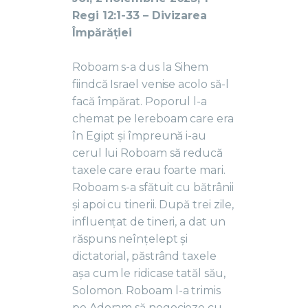
Regi 12:1-33 – Divizarea
Împărăției
Roboam s-a dus la Sihem
fiindcă Israel venise acolo să-l
facă împărat. Poporul l-a
chemat pe Iereboam care era
în Egipt și împreună i-au
cerul lui Roboam să reducă
taxele care erau foarte mari.
Roboam s-a sfătuit cu bătrânii
și apoi cu tinerii. După trei zile,
influențat de tineri, a dat un
răspuns neînțelept și
dictatorial, păstrând taxele
așa cum le ridicase tatăl său,
Solomon. Roboam l-a trimis
pe Adoram să negocieze cu