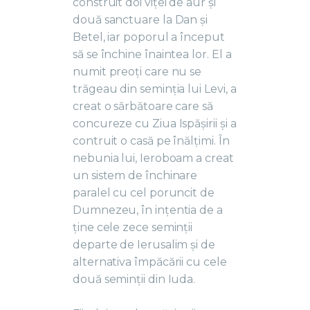
construit doi viței de aur și
două sanctuare la Dan și
Betel, iar poporul a început
să se închine înaintea lor. El a
numit preoți care nu se
trăgeau din seminția lui Levi, a
creat o sărbătoare care să
concureze cu Ziua Ispășirii și a
contruit o casă pe înălțimi. În
nebunia lui, Ieroboam a creat
un sistem de închinare
paralel cu cel poruncit de
Dumnezeu, în ințentia de a
ține cele zece seminții
departe de Ierusalim și de
alternativa împăcării cu cele
două seminții din Iuda.