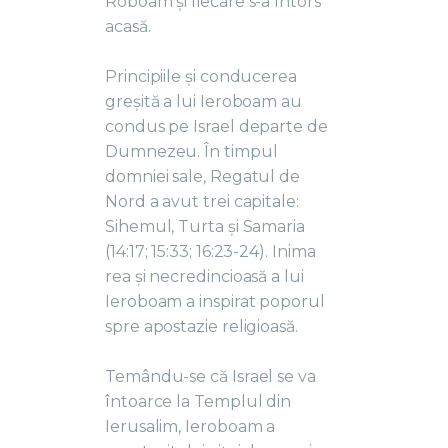
Roboam și fiecare s-a întors
acasă.
Principiile și conducerea
greșită a lui Ieroboam au
condus pe Israel departe de
Dumnezeu. În timpul
domniei sale, Regatul de
Nord a avut trei capitale:
Sihemul, Turta și Samaria
(14:17; 15:33; 16:23-24). Inima
rea și necredincioasă a lui
Ieroboam a inspirat poporul
spre apostazie religioasă.
Temându-se că Israel se va
întoarce la Templul din
Ierusalim, Ieroboam a