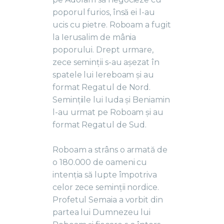
poporul furios, însă ei l-au
ucis cu pietre. Roboam a fugit
la Ierusalim de mânia
poporului. Drept urmare,
zece seminții s-au așezat în
spatele lui Iereboam și au
format Regatul de Nord.
Semințiile lui Iuda și Beniamin
l-au urmat pe Roboam și au
format Regatul de Sud.
Roboam a strâns o armată de
o 180.000 de oameni cu
intenția să lupte împotriva
celor zece seminții nordice.
Profetul Semaia a vorbit din
partea lui Dumnezeu lui