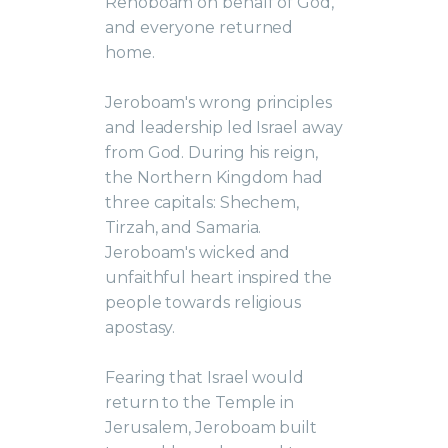
Rehoboam on behalf of God,
and everyone returned
home.
Jeroboam's wrong principles
and leadership led Israel away
from God. During his reign,
the Northern Kingdom had
three capitals: Shechem,
Tirzah, and Samaria.
Jeroboam's wicked and
unfaithful heart inspired the
people towards religious
apostasy.
Fearing that Israel would
return to the Temple in
Jerusalem, Jeroboam built