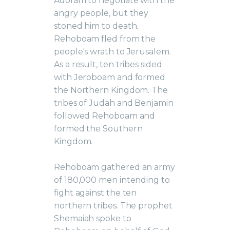
Adoram to negotiate with the
angry people, but they
stoned him to death.
Rehoboam fled from the
people's wrath to Jerusalem.
As a result, ten tribes sided
with Jeroboam and formed
the Northern Kingdom. The
tribes of Judah and Benjamin
followed Rehoboam and
formed the Southern
Kingdom.
Rehoboam gathered an army
of 180,000 men intending to
fight against the ten
northern tribes. The prophet
Shemaiah spoke to