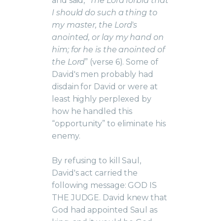
and said, “
The Lord forbid that
I should do such a thing to
my master, the Lord's
anointed, or lay my hand on
him; for he is the anointed of
the Lord
” (verse 6). Some of
David's men probably had
disdain for David or were at
least highly perplexed by
how he handled this
“opportunity” to eliminate his
enemy.
By refusing to kill Saul,
David's act carried the
following message: GOD IS
THE JUDGE. David knew that
God had appointed Saul as