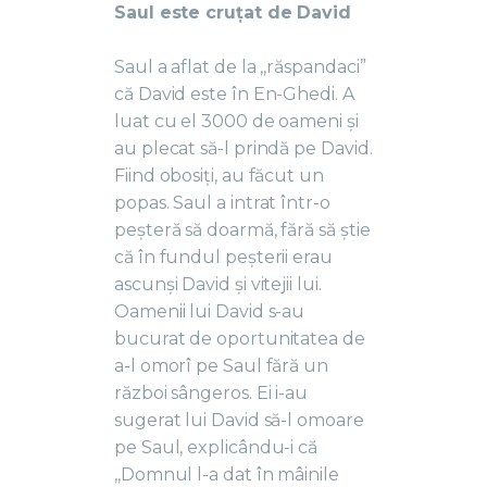
Saul este cruțat de David
Saul a aflat de la ,,răspandaci”
că David este în En-Ghedi. A
luat cu el 3000 de oameni și
au plecat să-l prindă pe David.
Fiind obosiți, au făcut un
popas. Saul a intrat într-o
peșteră să doarmă, fără să știe
că în fundul peșterii erau
ascunși David și vitejii lui.
Oamenii lui David s-au
bucurat de oportunitatea de
a-l omorî pe Saul fără un
război sângeros. Ei i-au
sugerat lui David să-l omoare
pe Saul, explicându-i că
,,Domnul l-a dat în mâinile