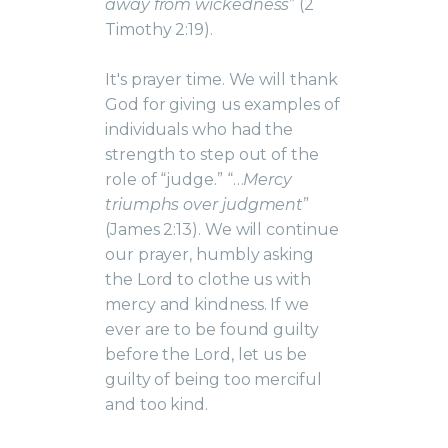
away from wickedness
” (2
Timothy 2:19).
It's prayer time. We will thank
God for giving us examples of
individuals who had the
strength to step out of the
role of “judge.” “…
Mercy
triumphs over judgment
”
(James 2:13). We will continue
our prayer, humbly asking
the Lord to clothe us with
mercy and kindness. If we
ever are to be found guilty
before the Lord, let us be
guilty of being too merciful
and too kind.