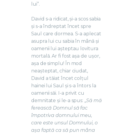
lui”.
David s-a ridicat, și-a scos sabia
și s-a îndreptat încet spre
Saul care dormea. S-a aplecat
asupra lui cu sabia în mână și
oamenii lui așteptau lovitura
mortală. Ar fi fost așa de ușor,
așa de simplu! În mod
neașteptat, chiar ciudat,
David a tăiat încet colțul
hainei lui Saul și s-a întors la
oamenii săi. I-a privit cu
demnitate și le-a spus: ,,
Să mă
ferească Domnul să fac
împotriva domnului meu,
care este unsul Domnului, o
așa faptă ca să pun mâna