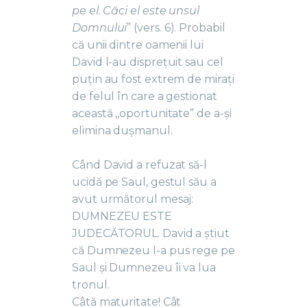
pe el. Căci el este unsul
Domnului
” (vers. 6). Probabil
că unii dintre oamenii lui
David l-au disprețuit sau cel
puțin au fost extrem de mirați
de felul în care a gestionat
această ,,oportunitate” de a-și
elimina dușmanul.
Când David a refuzat să-l
ucidă pe Saul, gestul său a
avut următorul mesaj:
DUMNEZEU ESTE
JUDECĂTORUL. David a știut
că Dumnezeu l-a pus rege pe
Saul și Dumnezeu îi va lua
tronul.
Câtă maturitate! Cât