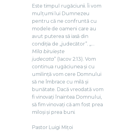
Este timpul rugăciunii. Îi vom
mulțumi lui Dumnezeu
pentru că ne confruntă cu
modele de oameni care au
avut puterea să iasă din
condiția de ,,judecător”. ,,…
Mila biruiește
judecata
” (Iacov 2:13). Vom
continua rugăciunea și cu
umilință vom cere Domnului
să ne îmbrace cu milă și
bunătate. Dacă vreodată vom
fi vinovați înaintea Domnului,
să fim vinovați că am fost prea
miloși și prea buni.
Pastor Luigi Mițoi