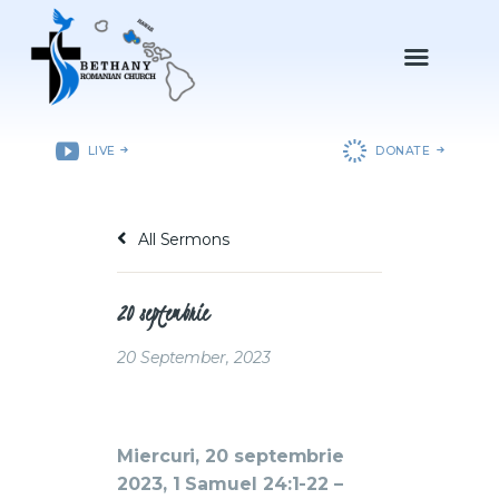
ACASǍ
LIVE
DONATE
DESPRE NOI
DEPARTAMENTE
All Sermons
RESURSE
EVENIMENTE
20 septembrie
CONTACT
20 September, 2023
Miercuri, 20 septembrie
2023, 1 Samuel 24:1-22 –