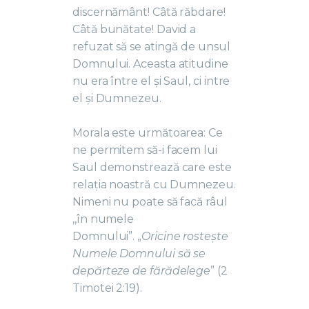
discernământ! Câtă răbdare!
Câtă bunătate! David a
refuzat să se atingă de unsul
Domnului. Aceasta atitudine
nu era între el și Saul, ci intre
el și Dumnezeu.
Morala este următoarea: Ce
ne permitem să-i facem lui
Saul demonstrează care este
relația noastră cu Dumnezeu.
Nimeni nu poate să facă râul
,,în numele
Domnului”. „
Oricine rostește
Numele Domnului să se
depărteze de fărădelege
” (2
Timotei 2:19).