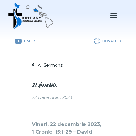
ACASǍ
LIVE
DONATE
DESPRE NOI
DEPARTAMENTE
All Sermons
RESURSE
EVENIMENTE
22 decembrie
CONTACT
22 December, 2023
Vineri, 22 decembrie 2023,
1 Cronici 15:1-29 – David