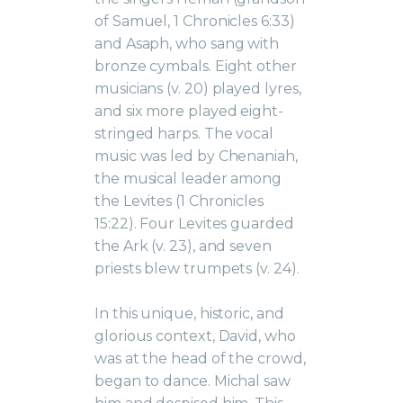
of Samuel, 1 Chronicles 6:33)
and Asaph, who sang with
bronze cymbals. Eight other
musicians (v. 20) played lyres,
and six more played eight-
stringed harps. The vocal
music was led by Chenaniah,
the musical leader among
the Levites (1 Chronicles
15:22). Four Levites guarded
the Ark (v. 23), and seven
priests blew trumpets (v. 24).
In this unique, historic, and
glorious context, David, who
was at the head of the crowd,
began to dance. Michal saw