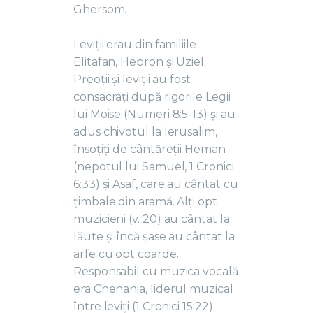
Ghersom.
Leviții erau din familiile
Elitafan, Hebron și Uziel.
Preoții și leviții au fost
consacrați după rigorile Legii
lui Moise (Numeri 8:5-13) și au
adus chivotul la Ierusalim,
însoțiți de cântăreții Heman
(nepotul lui Samuel, 1 Cronici
6:33) și Asaf, care au cântat cu
țimbale din aramă. Alți opt
muzicieni (v. 20) au cântat la
lăute și încă șase au cântat la
arfe cu opt coarde.
Responsabil cu muzica vocală
era Chenania, liderul muzical
între leviți (1 Cronici 15:22).