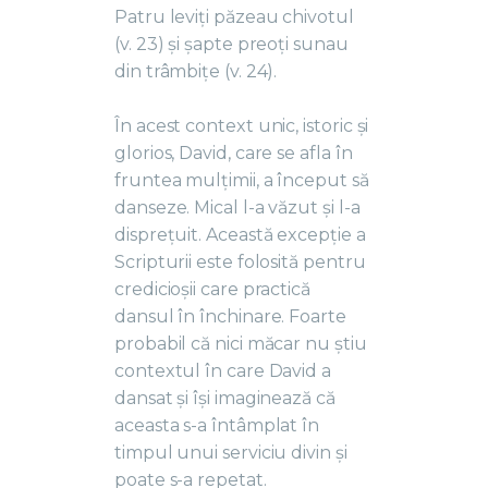
Patru leviți păzeau chivotul
(v. 23) și șapte preoți sunau
din trâmbițe (v. 24).
În acest context unic, istoric și
glorios, David, care se afla în
fruntea mulțimii, a început să
danseze. Mical l-a văzut și l-a
disprețuit. Această excepție a
Scripturii este folosită pentru
credicioșii care practică
dansul în închinare. Foarte
probabil că nici măcar nu știu
contextul în care David a
dansat și își imaginează că
aceasta s-a întâmplat în
timpul unui serviciu divin și
poate s-a repetat.