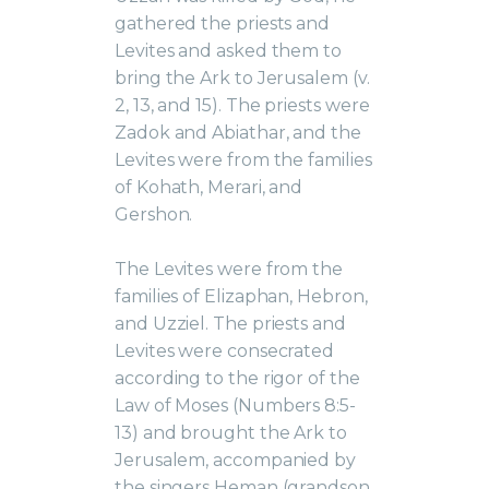
gathered the priests and
Levites and asked them to
bring the Ark to Jerusalem (v.
2, 13, and 15). The priests were
Zadok and Abiathar, and the
Levites were from the families
of Kohath, Merari, and
Gershon.
The Levites were from the
families of Elizaphan, Hebron,
and Uzziel. The priests and
Levites were consecrated
according to the rigor of the
Law of Moses (Numbers 8:5-
13) and brought the Ark to
Jerusalem, accompanied by
the singers Heman (grandson