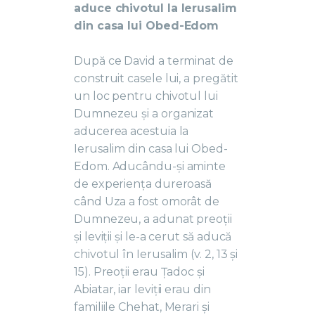
aduce chivotul la Ierusalim
din casa lui Obed-Edom
După ce David a terminat de
construit casele lui, a pregătit
un loc pentru chivotul lui
Dumnezeu și a organizat
aducerea acestuia la
Ierusalim din casa lui Obed-
Edom. Aducându-și aminte
de experiența dureroasă
când Uza a fost omorât de
Dumnezeu, a adunat preoții
și leviții și le-a cerut să aducă
chivotul în Ierusalim (v. 2, 13 și
15). Preoții erau Țadoc și
Abiatar, iar leviții erau din
familiile Chehat, Merari și