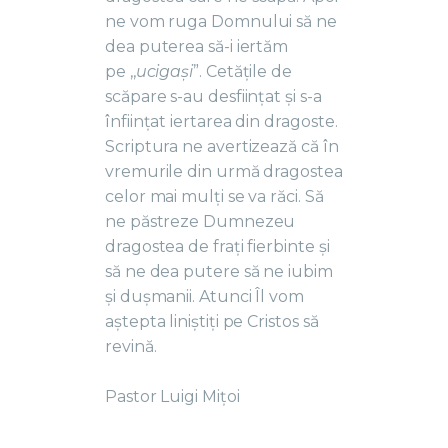
ne vom ruga Domnului să ne
dea puterea să-i iertăm
pe ,,
ucigași
”. Cetățile de
scăpare s-au desființat și s-a
înființat iertarea din dragoste.
Scriptura ne avertizează că în
vremurile din urmă dragostea
celor mai mulți se va răci. Să
ne păstreze Dumnezeu
dragostea de frați fierbinte și
să ne dea putere să ne iubim
și dușmanii. Atunci Îl vom
aștepta liniștiți pe Cristos să
revină.
Pastor Luigi Mițoi