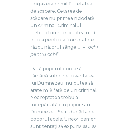
ucigaș era primit în cetatea
de scăpare. Cetatea de
scăpare nu primea niciodată
un criminal. Criminalul
trebuia trimis în cetatea unde
locuia pentru a fi omorât de
răzbunătorul sângelui – ,,
ochi
pentru ochi
”.
Dacă poporul dorea să
rămână sub binecuvântarea
lui Dumnezeu, nu putea să
arate milă față de un criminal.
Nedreptatea trebuia
îndepărtată din popor sau
Dumnezeu Se îndepărta de
poporul acela. Uneori oamenii
sunt tentați să expună sau să