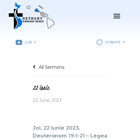
ACASǍ
LIVE
DONATE
DESPRE NOI
DEPARTAMENTE
All Sermons
RESURSE
EVENIMENTE
22 iunie
CONTACT
22 June, 2023
Joi, 22 iunie 2023,
Deuteronom 19:1-21 – Legea