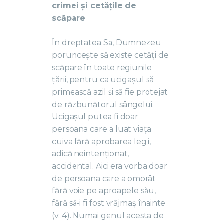
crimei și cetățile de
scăpare
În dreptatea Sa, Dumnezeu
poruncește să existe cetăți de
scăpare în toate regiunile
țării, pentru ca ucigașul să
primească azil și să fie protejat
de răzbunătorul sângelui.
Ucigașul putea fi doar
persoana care a luat viața
cuiva fără aprobarea legii,
adică neintenționat,
accidental. Aici era vorba doar
de persoana care a omorât
fără voie pe aproapele său,
fără să-i fi fost vrăjmaș înainte
(v. 4). Numai genul acesta de