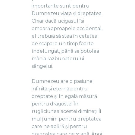
importante sunt pentru
Dumnezeu viața și dreptatea.
Chiar dacă ucigașul își
omoară aproapele accidental,
el trebuia să stea în cetatea
de scăpare un timp foarte
îndelungat, până se potolea
mânia răzbunătorului
sângelui.
Dumnezeu are o pasiune
infinită și eternă pentru
dreptate și în egală măsură
pentru dragoste! În
rugăciunea acestei dimineți Îi
mulțumim pentru dreptatea
care ne apără și pentru
dragostea care ne scapă. Apoi