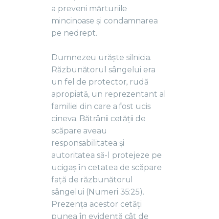
a preveni mărturiile
mincinoase și condamnarea
pe nedrept.
Dumnezeu urăște silnicia.
Răzbunătorul sângelui era
un fel de protector, rudă
apropiată, un reprezentant al
familiei din care a fost ucis
cineva. Bătrânii cetății de
scăpare aveau
responsabilitatea și
autoritatea să-l protejeze pe
ucigaș în cetatea de scăpare
față de răzbunătorul
sângelui (Numeri 35:25).
Prezența acestor cetăți
punea în evidență cât de