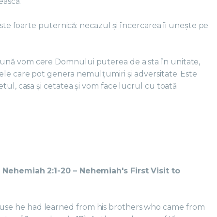
ească.
este foarte puternică: necazul și încercarea îi unește pe
ună vom cere Domnului puterea de a sta în unitate,
le care pot genera nemulțumiri și adversitate. Este
tul, casa și cetatea și vom face lucrul cu toată
 Nehemiah 2:1-20 – Nehemiah's First Visit to
se he had learned from his brothers who came from