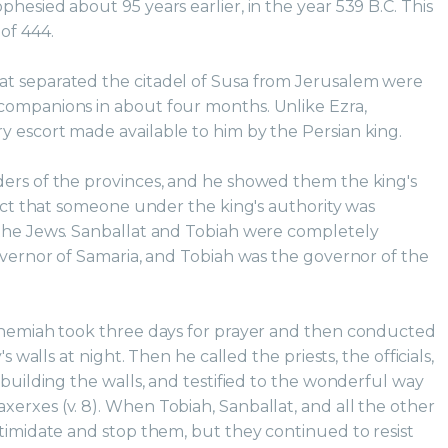
hesied about 95 years earlier, in the year 539 B.C. This
of 444.
t separated the citadel of Susa from Jerusalem were
companions in about four months. Unlike Ezra,
 escort made available to him by the Persian king.
ders of the provinces, and he showed them the king's
fact that someone under the king's authority was
 the Jews. Sanballat and Tobiah were completely
governor of Samaria, and Tobiah was the governor of the
Nehemiah took three days for prayer and then conducted
's walls at night. Then he called the priests, the officials,
ebuilding the walls, and testified to the wonderful way
erxes (v. 8). When Tobiah, Sanballat, and all the other
ntimidate and stop them, but they continued to resist