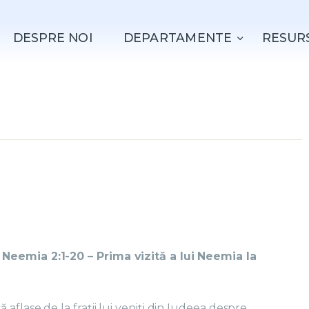
ACASǍ
DESPRE NOI
DEPARTAMENTE
RESUR
DESPRE NOI
DEPARTAMENTE
RESURSE
EVENIMENTE
CONTACT
Neemia 2:1-20 – Prima vizită a lui Neemia la
aflase de la frații lui veniți din Iudeea despre