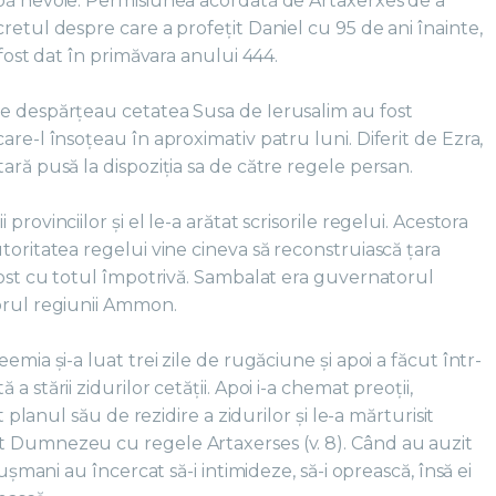
bă nevoie. Permisiunea acordată de Artaxerxes de a
retul despre care a profețit Daniel cu 95 de ani înainte,
 fost dat în primăvara anului 444.
e despărțeau cetatea Susa de Ierusalim au fost
are-l însoțeau în aproximativ patru luni. Diferit de Ezra,
ară pusă la dispoziția sa de către regele persan.
rovinciilor și el le-a arătat scrisorile regelui. Acestora
toritatea regelui vine cineva să reconstruiască țara
fost cu totul împotrivă. Sambalat era guvernatorul
orul regiunii Ammon.
emia și-a luat trei zile de rugăciune și apoi a făcut într-
 stării zidurilor cetății. Apoi i-a chemat preoții,
t planul său de rezidire a zidurilor și le-a mărturisit
t Dumnezeu cu regele Artaxerses (v. 8). Când au auzit
dușmani au încercat să-i intimideze, să-i oprească, însă ei