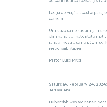
au continuat să reziste și să zid
Lecția de viață a acestui pasaj 
oameni.
Urmează să ne rugăm și împre
eliminând cu maturitate motive
rândul nostru să ne păzim sufle
responsabilitatea!
Pastor Luigi Mițoi
Saturday, February 24, 2024:
Jerusalem
Nehemiah was saddened becau