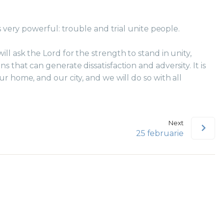
is very powerful: trouble and trial unite people.
ll ask the Lord for the strength to stand in unity,
s that can generate dissatisfaction and adversity. It is
ur home, and our city, and we will do so with all
Next
25 februarie