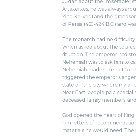
Judah about the “miserable” sta
Artaxerxes, he was always arou
King Xerxes I and the grandson
of Persia (465-424 B.C.) and was
The monarch had no difficulty i
When asked about the source o
situation. The emperor had st
Nehemiah was to ask him to canc
Nehemiah made sure not to us
triggered the emperor's anger
state of “the city where my ance
Near East, people paid special 
deceased family members, and
God opened the heart of King 
him letters of recommendation
materials he would need. The p