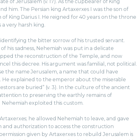
te of Jerusalem (v. 17). As the cupbearer of King
nd him. The Persian king Artaxerxes I was the son of
 of King Darius I. He reigned for 40 years on the throne
 a very harsh king.
dentifying the bitter sorrow of his trusted servant.
f his sadness, Nehemiah was put in a delicate
opped the reconstruction of the Temple, and now
el this decree. His argument was familial, not political.
e the name Jerusalem, a name that could have
. He explained to the emperor about the miserable
stors are buried” (v. 3). In the culture of the ancient
attention to preserving the earthly remains of
 Nehemiah exploited this custom.
Artaxerxes; he allowed Nehemiah to leave, and gave
 and authorization to access the construction
ermission given by Artaxerxes to rebuild Jerusalem is