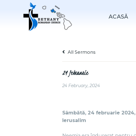
ACASǍ
All Sermons
24 februarie
24 February, 2024
Sâmbătă, 24 februarie 2024, 
Ierusalim
Neemia era îndurerat pentru că 