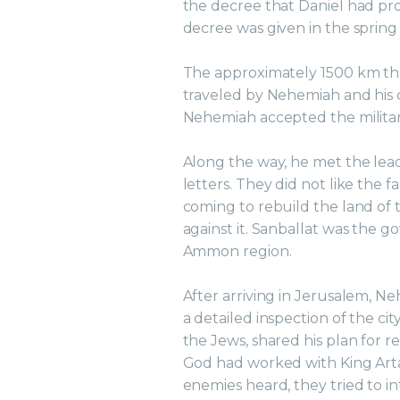
the decree that Daniel had prop
decree was given in the spring 
The approximately 1500 km tha
traveled by Nehemiah and his 
Nehemiah accepted the military
Along the way, he met the lea
letters. They did not like the 
coming to rebuild the land of
against it. Sanballat was the 
Ammon region.
After arriving in Jerusalem, 
a detailed inspection of the city
the Jews, shared his plan for r
God had worked with King Artax
enemies heard, they tried to i