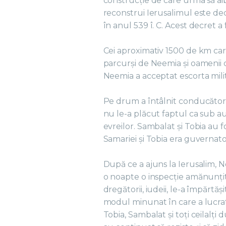
construcție de care urma să ai
reconstrui Ierusalimul este dec
în anul 539 î. C. Acest decret a
Cei aproximativ 1500 de km car
parcurși de Neemia și oamenii c
Neemia a acceptat escorta milit
Pe drum a întâlnit conducătorii p
nu le-a plăcut faptul ca sub au
evreilor. Sambalat și Tobia au 
Samariei și Tobia era guvernat
După ce a ajuns la Ierusalim, Ne
o noapte o inspecție amănunțită a
dregătorii, iudeii, le-a împărtăși
modul minunat în care a lucra
Tobia, Sambalat și toți ceilalți 