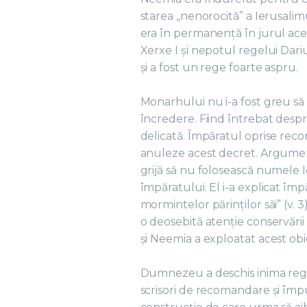
starea ,,nenorocită” a Ierusalimu
era în permanență în jurul aces
Xerxe I și nepotul regelui Dariu
și a fost un rege foarte aspru.
Monarhului nu i-a fost greu să 
încredere. Fiind întrebat despre
delicată. Împăratul oprise reco
anuleze acest decret. Argumentu
grijă să nu folosească numele 
împăratului. El i-a explicat împ
mormintelor părinților săi” (v. 
o deosebită atenție conservării
și Neemia a exploatat acest ob
Dumnezeu a deschis inima regelu
scrisori de recomandare și împ