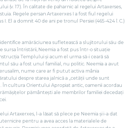
lui (v. 17). În calitate de paharnic al regelui Artaxerses,
tuia. Regele persan Artaxerxes I a fost fiul regelui
s I. El a domnit 40 de ani pe tronul Persiei (465-424 î. C.)
identifice amărăciunea sufletească a slujitorului său de
 sursa întristării, Neemia a fost pus într-o situație
nstrucția Templului și acum el urma să-i ceară să
l său a fost unul familial, nu politic. Neemia a avut
Ierusalim, nume care ar fi putut activa mânia
ăratului despre starea jalnică a ,,cetății unde sunt
3). În cultura Orientului Apropiat antic, oamenii acordau
 rămășițelor pământești ale membrilor familiei decedați
icei.
i Artaxerxes, l-a lăsat să plece pe Neemia și i-a dat
uternicire pentru a avea acces la materialele de