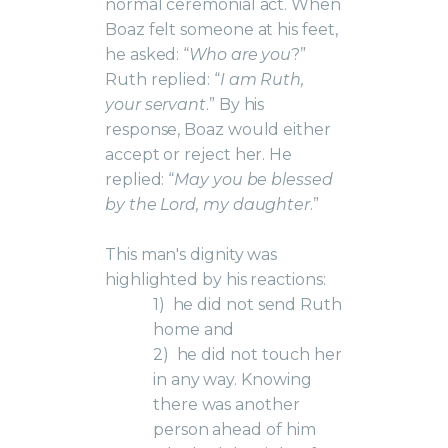
normal ceremonial act. When
Boaz felt someone at his feet,
he asked: “
Who are you
?”
Ruth replied: “
I am Ruth,
your servant
.” By his
response, Boaz would either
accept or reject her. He
replied: “
May you be blessed
by the Lord, my daughter
.”
This man's dignity was
highlighted by his reactions:
1)
he did not send Ruth
home and
2)
he did not touch her
in any way. Knowing
there was another
person ahead of him