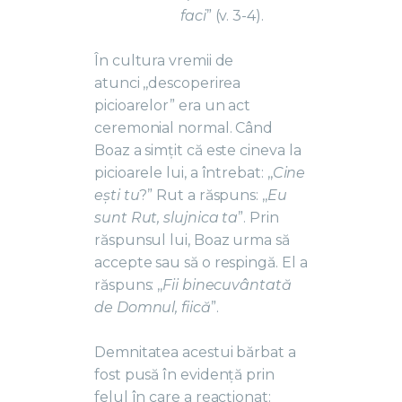
faci
” (v. 3-4).
În cultura vremii de
atunci ,,descoperirea
picioarelor” era un act
ceremonial normal. Când
Boaz a simțit că este cineva la
picioarele lui, a întrebat: ,,
Cine
ești tu
?” Rut a răspuns: ,,
Eu
sunt Rut, slujnica ta
”. Prin
răspunsul lui, Boaz urma să
accepte sau să o respingă. El a
răspuns: ,,
Fii binecuvântată
de Domnul, fiică
”.
Demnitatea acestui bărbat a
fost pusă în evidență prin
felul în care a reacționat: