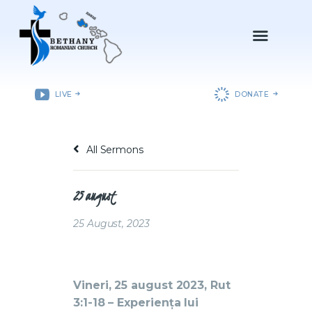
ACASǍ
LIVE
DONATE
DESPRE NOI
DEPARTAMENTE
All Sermons
RESURSE
EVENIMENTE
25 august
CONTACT
25 August, 2023
Vineri, 25 august 2023, Rut
3:1-18 – Experiența lui