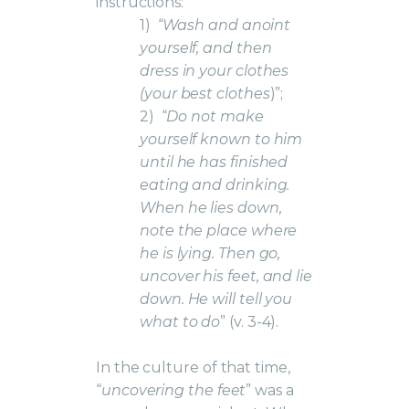
instructions:
1)
“
Wash and anoint
yourself, and then
dress in your clothes
(your best clothes
)”;
2)
“
Do not make
yourself known to him
until he has finished
eating and drinking.
When he lies down,
note the place where
he is lying. Then go,
uncover his feet, and lie
down. He will tell you
what to do
” (v. 3-4).
In the culture of that time,
“
uncovering the feet
” was a