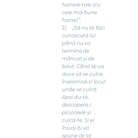
hainele tale (cu
cele mai bune
haine
)”;
2)
,,
Să nu te faci
cunoscută lui
până nu va
termina de
mâncat și de
băut. Când se va
duce să se culce,
înseamnă-ți locul
unde se culcă.
Apoi du-te,
descoperă-i
picioarele și
culcă-te. Și el
însuși îți va
spune ce să