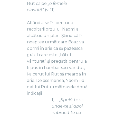
Rut ca pe
,,o femeie
cinstită
” (v. 11).
Aflându-se în perioada
recoltării orzului, Naomi a
alcătuit un plan. Știind că în
noaptea următoare Boaz va
dormi în arie ca să păzească
grâul care este ,,bătut,
vânturat” și pregătit pentru a
fi pus în hambar sau vândut,
i-a cerut lui Rut să meargă în
arie. De asemenea, Naomi i-a
dat lui Rut următoarele două
indicații:
1)
,,
Spală-te și
unge-te și apoi
îmbracă-te cu