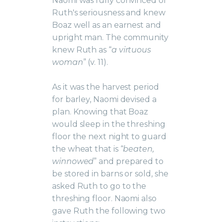
Naomi was fully convinced of
Ruth's seriousness and knew
Boaz well as an earnest and
upright man. The community
knew Ruth as “
a virtuous
woman
” (v. 11).
As it was the harvest period
for barley, Naomi devised a
plan. Knowing that Boaz
would sleep in the threshing
floor the next night to guard
the wheat that is “
beaten,
winnowed
” and prepared to
be stored in barns or sold, she
asked Ruth to go to the
threshing floor. Naomi also
gave Ruth the following two