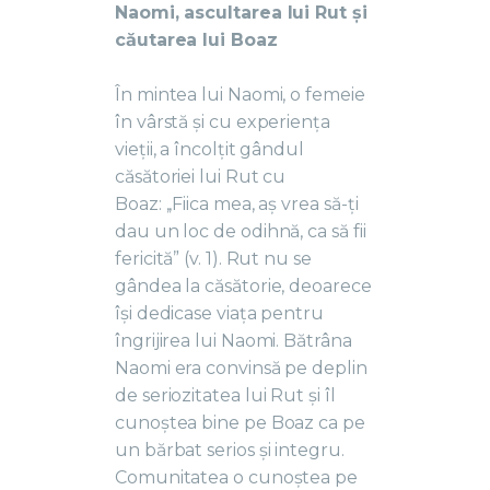
Naomi, ascultarea lui Rut și
căutarea lui Boaz
În mintea lui Naomi, o femeie
în vârstă și cu experiența
vieții, a încolțit gândul
căsătoriei lui Rut cu
Boaz: ,,Fiica mea, aș vrea să-ți
dau un loc de odihnă, ca să fii
fericită” (v. 1). Rut nu se
gândea la căsătorie, deoarece
își dedicase viața pentru
îngrijirea lui Naomi. Bătrâna
Naomi era convinsă pe deplin
de seriozitatea lui Rut și îl
cunoștea bine pe Boaz ca pe
un bărbat serios și integru.
Comunitatea o cunoștea pe