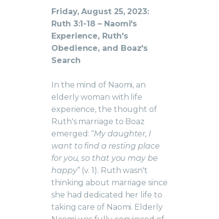
Friday, August 25, 2023:
Ruth 3:1-18 – Naomi's
Experience, Ruth's
Obedience, and Boaz's
Search
In the mind of Naomi, an
elderly woman with life
experience, the thought of
Ruth's marriage to Boaz
emerged: “
My daughter, I
want to find a resting place
for you, so that you may be
happy
” (v. 1). Ruth wasn't
thinking about marriage since
she had dedicated her life to
taking care of Naomi. Elderly