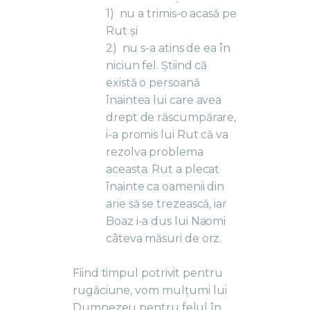
1)
nu a trimis-o acasă pe
Rut și
2)
nu s-a atins de ea în
niciun fel. Știind că
există o persoană
înaintea lui care avea
drept de răscumpărare,
i-a promis lui Rut că va
rezolva problema
aceasta. Rut a plecat
înainte ca oamenii din
arie să se trezească, iar
Boaz i-a dus lui Naomi
câteva măsuri de orz.
Fiind timpul potrivit pentru
rugăciune, vom mulțumi lui
Dumnezeu pentru felul în