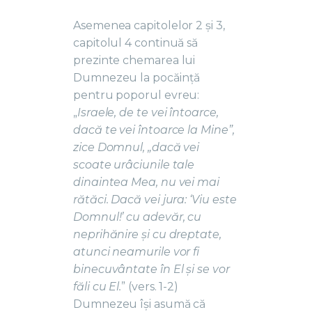
Asemenea capitolelor 2 și 3,
capitolul 4 continuă să
prezinte chemarea lui
Dumnezeu la pocăință
pentru poporul evreu:
„
Israele, de te vei întoarce,
dacă te vei întoarce la Mine”,
zice Domnul, „dacă vei
scoate urâciunile tale
dinaintea Mea, nu vei mai
rătăci. Dacă vei jura: ‘Viu este
Domnul!’ cu adevăr, cu
neprihănire și cu dreptate,
atunci neamurile vor fi
binecuvântate în El și se vor
făli cu El.
” (vers. 1-2)
Dumnezeu își asumă că