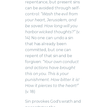
repentance, but present sins
can be avoided through self-
control:
“Wash the evil from
your heart, Jerusalem, and
be saved. How long will you
harbor wicked thoughts?”
(v.
14) No one can undo a sin
that has already been
committed, but one can
repent of that sin and be
forgiven:
“Your own conduct
and actions have brought
this on you. This is your
punishment. How bitter it is!
How it pierces to the heart!”
(v. 18)
Sin provokes God's wrath and