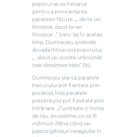
poporul se va întoarce
pentru a primi iertarea
păcatelor făcute:
„…de te vei
întoarce, dacă te vei
întoarce
…” (vers. 1a) În același
timp, Dumnezeu pretinde
dovada întoarcerii poporului:
„…
dacă vei scoate urâciunile
tale dinaintea Mea
” (1b)
Dumnezeu știe că păcatele
trecutului pot fi iertate prin
pocăință, însă păcatele
prezentului pot fi evitate prin
înfrânare: „
Curățește-ți inima
de rău, Ierusalime, ca să fii
mântuit! Până când vei
păstra gânduri nelegiuite în