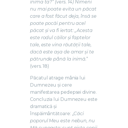
inima ta?” (vers. 14) Nimeni
nu mai poate evita un păcat
care a fost făcut deja, însă se
poate pocăi pentru acel
păcat și va fi iertat: „Acesta
este rodul căilor și faptelor
tale, este vina răutății tale,
dacă este așa de amar și te
pătrunde până la inimă.
”
(vers. 18)
Păcatul atrage mânia lui
Dumnezeu și cere
manifestarea pedepsei divine.
Concluzia lui Dumnezeu este
dramatică și
înspăimântătoare: „
Căci
poporul Meu este nebun, nu
Mă cunoaște; sunt niște copii