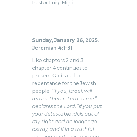
Pastor Luigi Mițoi
Sunday, January 26, 2025,
Jeremiah 4:1-31
Like chapters 2 and 3,
chapter 4 continues to
present God's call to
repentance for the Jewish
people:
“If you, Israel, will
return, then return to me,”
declares the Lord. “If you put
your detestable idols out of
my sight and no longer go
astray, and if in a truthful,
just and righteous way you