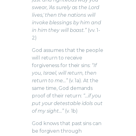
swear, 'As surely as the Lord
lives,' then the nations will
invoke blessings by him and
in him they will boast.”
(vv. 1-
2)
God assumes that the people
will return to receive
forgiveness for their sins:
“If
you, Israel, will return, then
return to me…”
(v. 1a). At the
same time, God demands
proof of their return:
“…if you
put your detestable idols out
of my sight…”
(v. 1b)
God knows that past sins can
be forgiven through