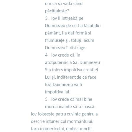
om ca să vadă când
păcătuiește?
3.
Iov Îl întreabă pe
Dumnezeu de ce l-a făcut din
pământ, i-a dat formă și
frumusețe și, totuși, acum
Dumnezeu îl distruge.
4.
Iov crede că, în
atotputernicia Sa, Dumnezeu
S-a întors împotriva creației
Lui și, indiferent de ce face
Iov, Dumnezeu va fi
împotriva lui
.
5.
Iov crede că mai bine
murea înainte să se nască.
Iov folosește patru cuvinte pentru a
descrie întunericul mormântului:
țara întunericului, umbra morții,