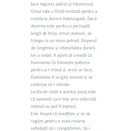
țara negurei adânci și întunericul.
Omul este o ființă limitată pentru a
rezista la durere îndelungată. Dacă
durerea este pentru o perioadă
lungă de timp, omul cedează, se
frânge ca un lemn putred. Disperat
de lungimea și intensitatea durerii,
Iov a cedat. A ajuns să creadă că
Dumnezeu Își folosește puterea
pentru a-l chinui și, orice ar face,
Dumnezeu îl va găsi vinovat și va
continua să-l chinuie.
Lecția de viață a acestui pasaj este
că oamenii care trec prin suferință
intensă nu pot fi înțeleși.
Este timpul să medităm și să ne
rugăm pentru a avea resurse
sufletești să-i compătimim. Să-i