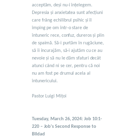
acceptăm, deși nu-i înțelegem.
Depresia și anxietatea sunt afecțiuni
care frâng echilibrul psihic și îl
împing pe om într-o stare de
întuneric rece, confuz, dureros și plin
de spaimă. Să-i purtăm în rugăciune,
să îi încurajăm, să-i ajutăm cu ce au
nevoie și să nu le dăm sfaturi decât
atunci când ni se cer, pentru că noi
nu am fost pe drumul acela al
întunericului.
Pastor Luigi Mițoi
Tuesday, March 26, 2024: Job 10:1-
220 – Job's Second Response to
Bildad