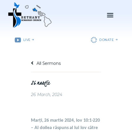
ACASǍ
LIVE
DONATE
DESPRE NOI
DEPARTAMENTE
All Sermons
RESURSE
EVENIMENTE
26 martie
CONTACT
26 March, 2024
Marți, 26 martie 2024, Iov 10:1-220
– Al doilea răspuns al lui Iov către