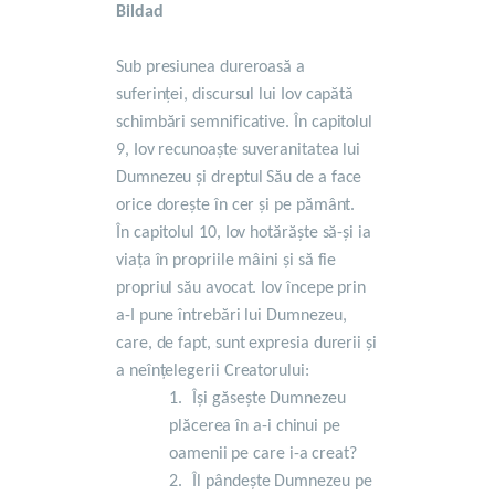
Bildad
Sub presiunea dureroasă a
suferinței, discursul lui Iov capătă
schimbări semnificative.
În capitolul
9, Iov recunoaște suveranitatea lui
Dumnezeu și dreptul Său de a face
orice dorește în cer și pe pământ.
În capitolul 10, Iov hotărăște să-și ia
viața în propriile mâini și să fie
propriul său avocat.
Iov începe prin
a-I pune întrebări lui Dumnezeu,
care, de fapt, sunt expresia durerii și
a neînțelegerii Creatorului:
1.
Își găsește Dumnezeu
plăcerea în a-i chinui pe
oamenii pe care i-a creat?
2.
Îl pândește Dumnezeu pe