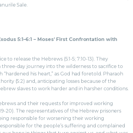
anurile Sale.
xodus 5:1–6:1 – Moses’ First Confrontation with
e to release the Hebrews (5:1-5; 7:10-13). They
three-day journey into the wilderness to sacrifice to
oh “hardened his heart,” as God had foretold. Pharaoh
ority (5:2) and, anticipating losses because of the
Hebrew slaves to work harder and in harsher conditions.
ebrews and their requests for improved working
9-20). The representatives of the Hebrew prisoners
ing responsible for worsening their working
t responsible for the people’s suffering and complained