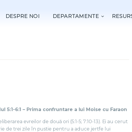
ACASǍ
DESPRE NOI
DEPARTAMENTE
RESUR
DESPRE NOI
DEPARTAMENTE
RESURSE
EVENIMENTE
CONTACT
ul 5:1-6:1 – Prima confruntare a lui Moise cu Faraon
liberarea evreilor de două ori (5:1-5; 7:10-13). Ei au cerut
e de trei zile în pustie pentru a aduce jertfe lui