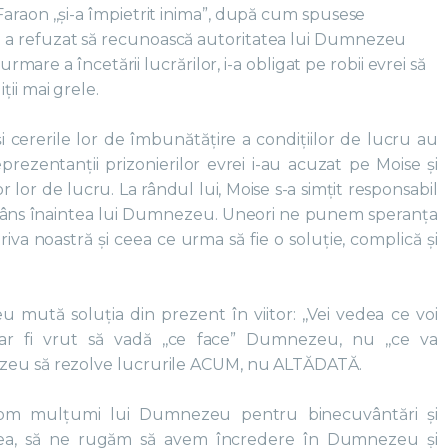
araon ,,și-a împietrit inima”, după cum spusese
 a refuzat să recunoască autoritatea lui Dumnezeu
 urmare a încetării lucrărilor, i-a obligat pe robii evrei să
ii mai grele.
i cererile lor de îmbunătățire a condițiilor de lucru au
prezentanții prizonierilor evrei i-au acuzat pe Moise și
r lor de lucru. La rândul lui, Moise s-a simțit responsabil
 plâns înaintea lui Dumnezeu. Uneori ne punem speranța
riva noastră și ceea ce urma să fie o soluție, complică și
mută soluția din prezent în viitor: ,,Vei vedea ce voi
e ar fi vrut să vadă ,,ce face” Dumnezeu, nu ,,ce va
ezeu să rezolve lucrurile ACUM, nu ALTĂDATĂ.
vom mulțumi lui Dumnezeu pentru binecuvântări și
nea, să ne rugăm să avem încredere în Dumnezeu și