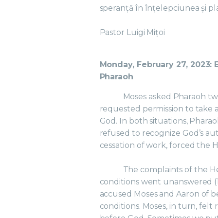
speranță în înțelepciunea și pl
Pastor Luigi Mițoi
Monday, February 27, 2023: E
Pharaoh
Moses asked Pharaoh twic
requested permission to take a 
God. In both situations, Phara
refused to recognize God’s auth
cessation of work, forced the 
The complaints of the H
conditions went unanswered (1
accused Moses and Aaron of be
conditions. Moses, in turn, fel