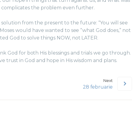
our hope in things that turn against us, and what was
y complicates the problem even further.
 solution from the present to the future: “You will see
1). Moses would have wanted to see “what God does,” not
cted God to solve things NOW, not LATER.
ank God for both His blessings and trials we go through.
ave trust in God and hope in His wisdom and plans.
Next
28 februarie