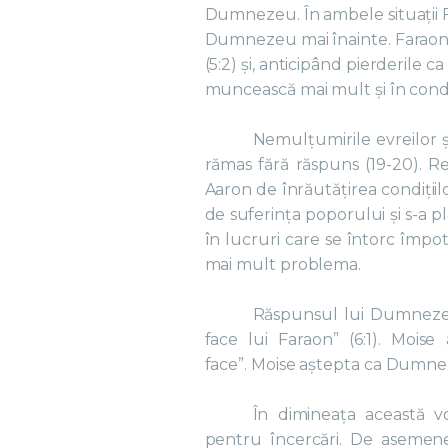
Dumnezeu. În ambele situații F
Dumnezeu mai înainte. Faraon
(5:2) și, anticipând pierderile ca
muncească mai mult și în condiț
Nemulțumirile evreilor ș
rămas fără răspuns (19-20). Re
Aaron de înrăutățirea condițiilo
de suferința poporului și s-a
în lucruri care se întorc împot
mai mult problema.
Răspunsul lui Dumnezeu 
face lui Faraon” (6:1). Mois
face”. Moise aștepta ca Dumn
În dimineața această 
pentru încercări. De aseme