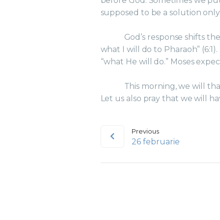
before God. Sometimes we put 
supposed to be a solution onl
God’s response shifts the
what I will do to Pharaoh” (6:
“what He will do.” Moses expe
This morning, we will th
Let us also pray that we will h
Previous
26 februarie