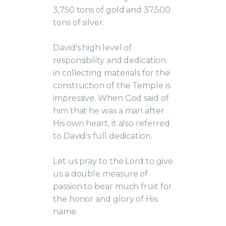
3,750 tons of gold and 37,500
tons of silver.
David's high level of
responsibility and dedication
in collecting materials for the
construction of the Temple is
impressive. When God said of
him that he was a man after
His own heart, it also referred
to David's full dedication.
Let us pray to the Lord to give
us a double measure of
passion to bear much fruit for
the honor and glory of His
name.