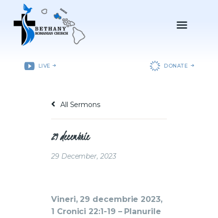
ACASǍ
LIVE
DONATE
DESPRE NOI
DEPARTAMENTE
All Sermons
RESURSE
EVENIMENTE
29 decembrie
CONTACT
29 December, 2023
Vineri, 29 decembrie 2023,
1 Cronici 22:1-19 – Planurile