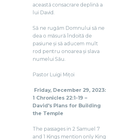
această consacrare deplină a
lui David.
Să ne rugăm Domnului să ne
dea o măsură îndoită de
pasiune și să aducem mult
rod pentru onoarea și slava
numelui Său.
Pastor Luigi Mițoi
Friday, December 29, 2023:
1 Chronicles 22:1-19 –
David's Plans for Building
the Temple
The passages in 2 Samuel 7
and 1 Kings mention only King