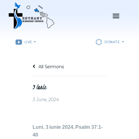
ACASǍ
LIVE
DONATE
DESPRE NOI
DEPARTAMENTE
All Sermons
RESURSE
EVENIMENTE
3 iunie
CONTACT
3 June, 2024
Luni, 3 iunie 2024, Psalm 37:1-
40