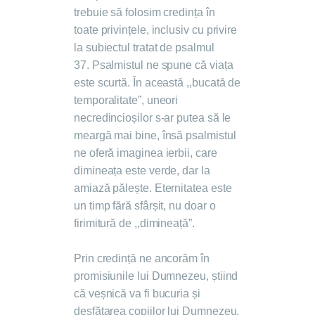
trebuie să folosim credința în
toate privințele, inclusiv cu privire
la subiectul tratat de psalmul
37. Psalmistul ne spune că viața
este scurtă. În această ,,bucată de
temporalitate”, uneori
necredincioșilor s-ar putea să le
meargă mai bine, însă psalmistul
ne oferă imaginea ierbii, care
dimineața este verde, dar la
amiază pălește. Eternitatea este
un timp fără sfârșit, nu doar o
firimitură de ,,dimineață”.
Prin credință ne ancorăm în
promisiunile lui Dumnezeu, știind
că veșnică va fi bucuria și
desfătarea copiilor lui Dumnezeu.