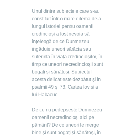
Unul dintre subiectele care s-au
constituit într-o mare dilemă de-a
lungul istoriei pentru oamenii
credincioși a fost nevoia să
înțeleagă de ce Dumnezeu
îngăduie uneori sărăcia sau
suferința în viața credincioșilor, în
timp ce uneori necredincioșii sunt
bogați și sănătoși. Subiectul
acesta delicat este dezbătut și în
psalmii 49 și 73, Cartea Iov și a
lui Habacuc.
De ce nu pedepsește Dumnezeu
oamenii necredincioși aici pe
pământ? De ce uneori le merge
bine și sunt bogați și sănătoși, în