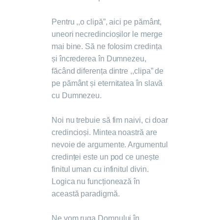
Pentru ,,o clipă”, aici pe pământ,
uneori necredincioșilor le merge
mai bine. Să ne folosim credința
și încrederea în Dumnezeu,
făcând diferența dintre ,,clipa” de
pe pământ și eternitatea în slavă
cu Dumnezeu.
Noi nu trebuie să fim naivi, ci doar
credincioși. Mintea noastră are
nevoie de argumente. Argumentul
credinței este un pod ce unește
finitul uman cu infinitul divin.
Logica nu funcționează în
această paradigmă.
Ne vom ruga Domnului în