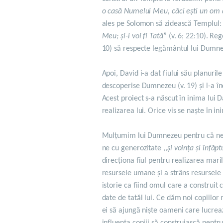
o casă Numelui Meu, căci ești un om d
ales pe Solomon să zidească Templul: 
Meu; și-i voi fi Tată
” (v. 6; 22:10). Re
10) să respecte legământul lui Dumnez
Apoi, David i-a dat fiului său planuril
descoperise Dumnezeu (v. 19) și l-a în
Acest proiect s-a născut în inima lui 
realizarea lui. Orice vis se naște în i
Mulțumim lui Dumnezeu pentru că ne-a c
ne cu generozitate ,,
și voința și înfăpt
direcționa fiul pentru realizarea maril
resursele umane și a strâns resursele 
istorie ca fiind omul care a construit 
date de tatăl lui. Ce dăm noi copiilor
ei să ajungă niște oameni care lucr