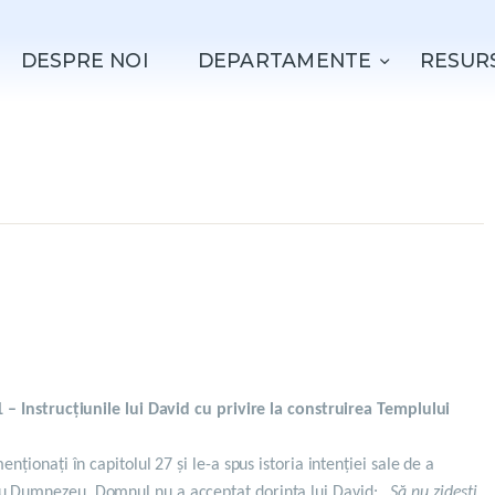
ACASǍ
DESPRE NOI
DEPARTAMENTE
RESUR
DESPRE NOI
DEPARTAMENTE
RESURSE
EVENIMENTE
CONTACT
1 – Instrucțiunile lui David cu privire la construirea Templului
enționați în capitolul 27 și le-a spus istoria intenției sale de a
u Dumnezeu. Domnul nu a acceptat dorința lui David: ,,
Să nu zidești