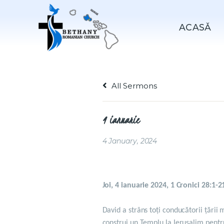
ACASǍ
All Sermons
4 ianuarie
4 January, 2024
Joi, 4 ianuarie 2024, 1 Cronici 28:1-2
David a strâns toți conducătorii țării m
construi un Templu la Ierusalim pentr