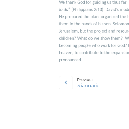
We thank God for guiding us thus far, 
to do
” (Philippians 2:13). David’s mod
He prepared the plan, organized the 
them in the hands of his son. Solomo
Jerusalem, but the project and resour
children? What do we show them? Wh
becoming people who work for God? Let
heaven, to contribute to the expansio
pronounced.
Previous
3 ianuarie