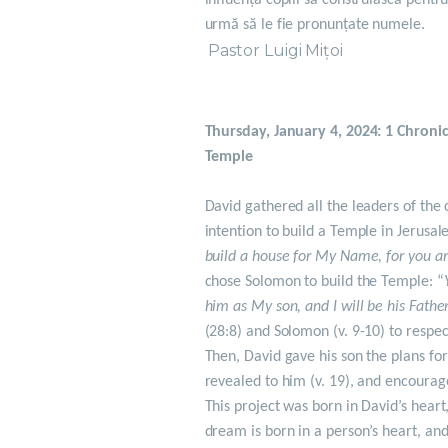
influența copiii să construiască pentru
urmă să le fie pronunțate numele.
Pastor Luigi Mițoi
Thursday, January 4, 2024: 1 Chronic
Temple
David gathered all the leaders of the
intention to build a Temple in Jerusal
build a house for My Name, for you a
chose Solomon to build the Temple: “
him as My son, and I will be his Fathe
(28:8) and Solomon (v. 9-10) to respec
Then, David gave his son the plans for
revealed to him (v. 19), and encourage
This project was born in David’s heart
dream is born in a person’s heart, and 