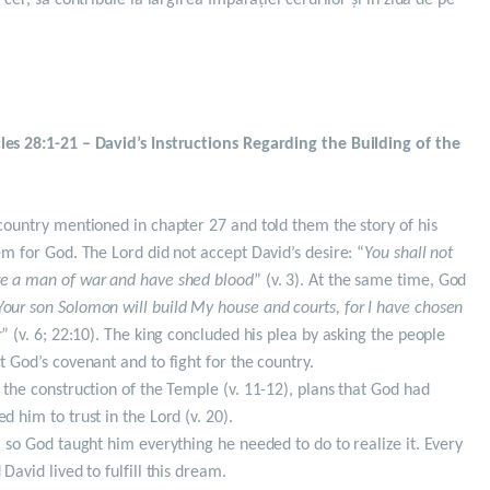
 cer, să contribuie la lărgirea Împărăției cerurilor și în ziua de pe
les 28:1-21 – David’s Instructions Regarding the Building of the
 country mentioned in chapter 27 and told them the story of his
em for God. The Lord did not accept David’s desire: “
You shall not
re a man of war and have shed blood
” (v. 3). At the same time, God
Your son Solomon will build My house and courts, for I have chosen
r
” (v. 6; 22:10). The king concluded his plea by asking the people
t God’s covenant and to fight for the country.
 the construction of the Temple (v. 11-12), plans that God had
d him to trust in the Lord (v. 20).
, so God taught him everything he needed to do to realize it. Every
David lived to fulfill this dream.