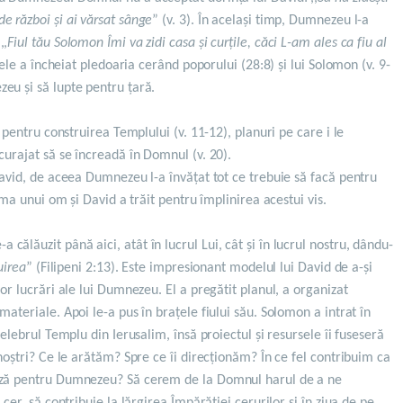
e război și ai vărsat sânge
” (v. 3). În același timp, Dumnezeu l-a
,,
Fiul tău Solomon Îmi va zidi casa și curțile, căci L-am ales ca fiu al
gele a încheiat pledoaria cerând poporului (28:8) și lui Solomon (v. 9-
eu și să lupte pentru țară.
e pentru construirea Templului (v. 11-12), planuri pe care i le
curajat să se încreadă în Domnul (v. 20).
David, de aceea Dumnezeu l-a învățat tot ce trebuie să facă pentru
nima unui om și David a trăit pentru împlinirea acestui vis.
ălăuzit până aici, atât în lucrul Lui, cât și în lucrul nostru, dându-
uirea
” (Filipeni 2:13). Este impresionant modelul lui David de a-și
or lucrări ale lui Dumnezeu. El a pregătit planul, a organizat
materiale. Apoi le-a pus în brațele fiului său. Solomon a intrat în
celebrul Templu din Ierusalim, însă proiectul și resursele îi fuseseră
 noștri? Ce le arătăm? Spre ce îi direcționăm? În ce fel contribuim ca
ează pentru Dumnezeu? Să cerem de la Domnul harul de a ne