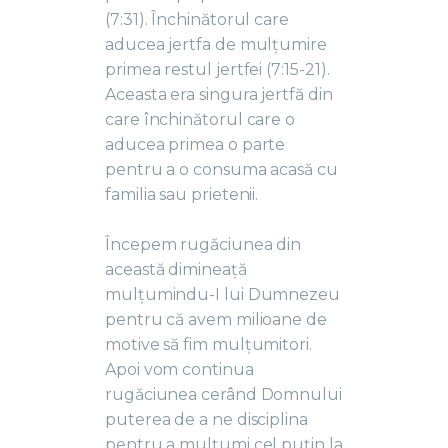
(7:31). Închinătorul care
aducea jertfa de mulțumire
primea restul jertfei (7:15-21).
Aceasta era singura jertfă din
care închinătorul care o
aducea primea o parte
pentru a o consuma acasă cu
familia sau prietenii.
Începem rugăciunea din
această dimineață
mulțumindu-I lui Dumnezeu
pentru că avem milioane de
motive să fim mulțumitori.
Apoi vom continua
rugăciunea cerând Domnului
puterea de a ne disciplina
pentru a mulțumi cel puțin la