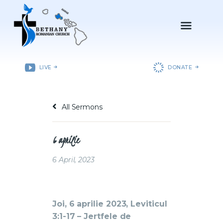
ACASǍ
LIVE
DONATE
DESPRE NOI
DEPARTAMENTE
All Sermons
RESURSE
EVENIMENTE
6 aprilie
CONTACT
6 April, 2023
Joi, 6 aprilie 2023, Leviticul
3:1-17 – Jertfele de