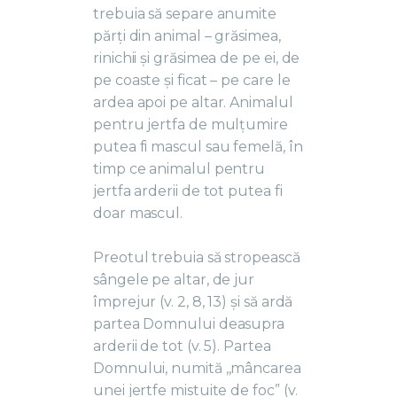
trebuia să separe anumite
părți din animal – grăsimea,
rinichii și grăsimea de pe ei, de
pe coaste și ficat – pe care le
ardea apoi pe altar. Animalul
pentru jertfa de mulțumire
putea fi mascul sau femelă, în
timp ce animalul pentru
jertfa arderii de tot putea fi
doar mascul.
Preotul trebuia să stropească
sângele pe altar, de jur
împrejur (v. 2, 8, 13) şi să ardă
partea Domnului deasupra
arderii de tot (v. 5). Partea
Domnului, numită ,,mâncarea
unei jertfe mistuite de foc” (v.