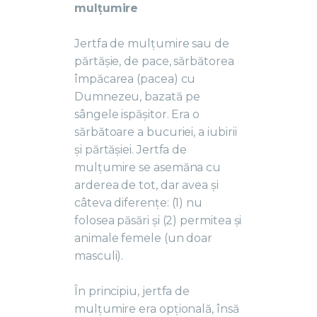
mulțumire
Jertfa de mulțumire sau de
părtășie, de pace, sărbătorea
împăcarea (pacea) cu
Dumnezeu, bazată pe
sângele ispășitor. Era o
sărbătoare a bucuriei, a iubirii
și părtășiei. Jertfa de
mulțumire se asemăna cu
arderea de tot, dar avea și
câteva diferențe: (1) nu
folosea păsări și (2) permitea și
animale femele (un doar
masculi).
În principiu, jertfa de
mulțumire era opțională, însă