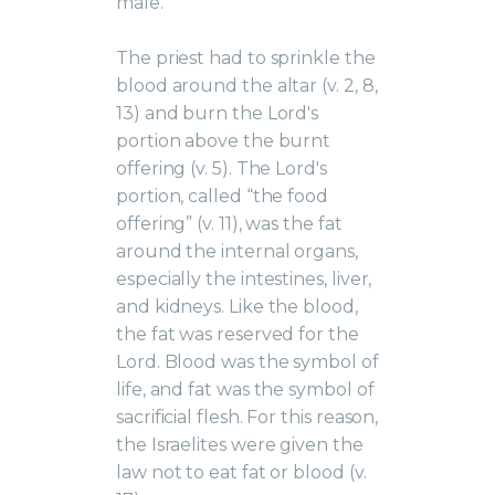
male.
The priest had to sprinkle the
blood around the altar (v. 2, 8,
13) and burn the Lord's
portion above the burnt
offering (v. 5). The Lord's
portion, called “the food
offering” (v. 11), was the fat
around the internal organs,
especially the intestines, liver,
and kidneys. Like the blood,
the fat was reserved for the
Lord. Blood was the symbol of
life, and fat was the symbol of
sacrificial flesh. For this reason,
the Israelites were given the
law not to eat fat or blood (v.