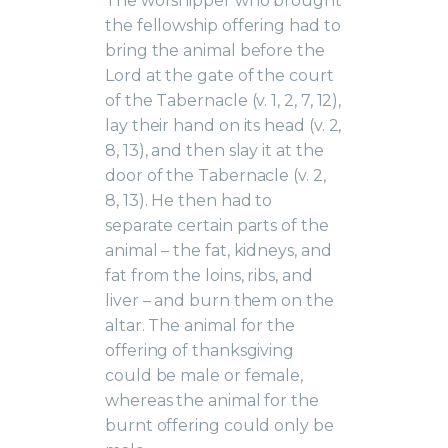
The worshipper who brought
the fellowship offering had to
bring the animal before the
Lord at the gate of the court
of the Tabernacle (v. 1, 2, 7, 12),
lay their hand on its head (v. 2,
8, 13), and then slay it at the
door of the Tabernacle (v. 2,
8, 13). He then had to
separate certain parts of the
animal – the fat, kidneys, and
fat from the loins, ribs, and
liver – and burn them on the
altar. The animal for the
offering of thanksgiving
could be male or female,
whereas the animal for the
burnt offering could only be