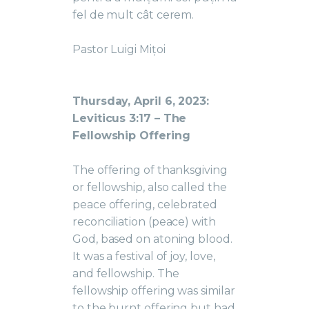
fel de mult cât cerem.
Pastor Luigi Mițoi
Thursday, April 6, 2023:
Leviticus 3:17 – The
Fellowship Offering
The offering of thanksgiving
or fellowship, also called the
peace offering, celebrated
reconciliation (peace) with
God, based on atoning blood.
It was a festival of joy, love,
and fellowship. The
fellowship offering was similar
to the burnt offering but had