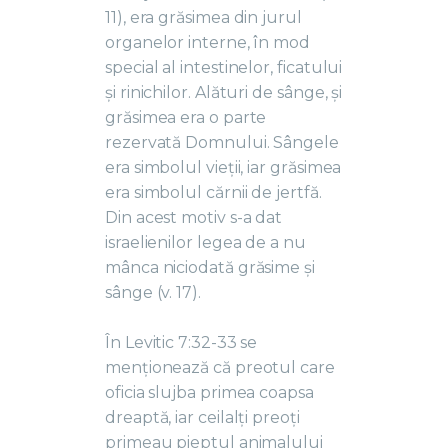
11), era grăsimea din jurul
organelor interne, în mod
special al intestinelor, ficatului
și rinichilor. Alături de sânge, și
grăsimea era o parte
rezervată Domnului. Sângele
era simbolul vieții, iar grăsimea
era simbolul cărnii de jertfă.
Din acest motiv s-a dat
israelienilor legea de a nu
mânca niciodată grăsime și
sânge (v. 17).
În Levitic 7:32-33 se
menționează că preotul care
oficia slujba primea coapsa
dreaptă, iar ceilalți preoți
primeau pieptul animalului