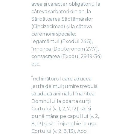
avea și caracter obligatoriu la
câteva sărbători din an: la
Sărbătoarea Săptămânilor
(Cincizecimea) și la câteva
ceremonii speciale:
legământul (Exodul 24:5),
înnoirea (Deuteronom 27:7),
consacrarea (Exodul 29:19-34)
etc.
Închinătorul care aducea
jertfa de mulțumire trebuia
să aducă animalul înaintea
Domnului la poarta curții
Cortului (v. 1, 2, 7, 12), să își
pună mâna pe capul lui (v. 2,
8, 13) şi să-l înjunghie la ușa
Cortului (v. 2, 8, 13). Apoi