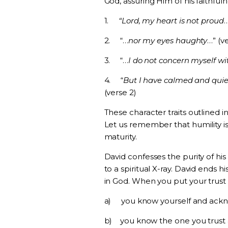
God, assuring Him of his faithfuln
1.
“Lord, my heart is not proud
…
2.
“…
nor my eyes haughty
…” (v
3.
“…
I do not concern myself wi
4.
“
But I have calmed and quiet
(verse 2)
These character traits outlined in 
Let us remember that humility is
maturity.
David confesses the purity of his h
to a spiritual X-ray. David ends h
in God. When you put your trust 
a)
you know yourself and ackn
b)
you know the one you trust 