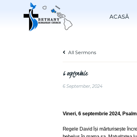
ACASǍ
All Sermons
6 septembrie
6 September, 2024
Vineri, 6 septembrie 2024, Psalm
Regele David își mărturisește înc
bebeluș în mama sa. Maturitatea lu