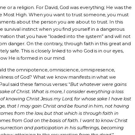
me or a religion. For David, God was everything; He was the
the Most High. When you want to trust someone, you must
guments about the person you are about to trust. In this
he survival instinct when you find yourself in a dangerous
formation that you have “loaded into the system” and will not
om danger. On the contrary, through faith in this great and
ly safe. This is closely linked to who God is in our eyes,
w He is formed in our mind.
ild the omnipotence, omniscience, omnipresence,
 holiness of God? What we know manifests in what we
Paul said these famous verses: “
But whatever were gains
sake of Christ. What is more, I consider everything a loss
of knowing Christ Jesus my Lord, for whose sake I have lost
age, that I may gain Christ and be found in him, not having
omes from the law, but that which is through faith in
mes from God on the basis of faith. I want to know Christ
surrection and participation in his sufferings, becoming
mehow, attaining to the resurrection from the dead.
”