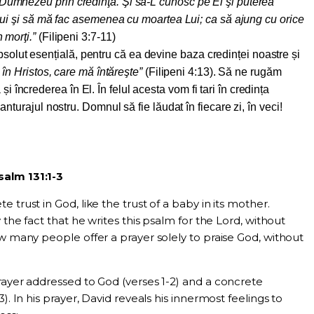
 Dumnezeu prin credinţă. Şi să-L cunosc pe El şi puterea
or Lui şi să mă fac asemenea cu moartea Lui; ca să ajung cu orice
n morţi.”
(Filipeni 3:7-11)
lut esențială, pentru că ea devine baza credinței noastre și
l în Hristos, care mă întăreşte”
(Filipeni 4:13). Să ne rugăm
încrederea în El. În felul acesta vom fi tari în credința
n anturajul nostru. Domnul să fie lăudat în fiecare zi, în veci!
salm 131:1-3
 trust in God, like the trust of a baby in its mother.
 the fact that he writes this psalm for the Lord, without
ow many people offer a prayer solely to praise God, without
rayer addressed to God (verses 1-2) and a concrete
). In his prayer, David reveals his innermost feelings to