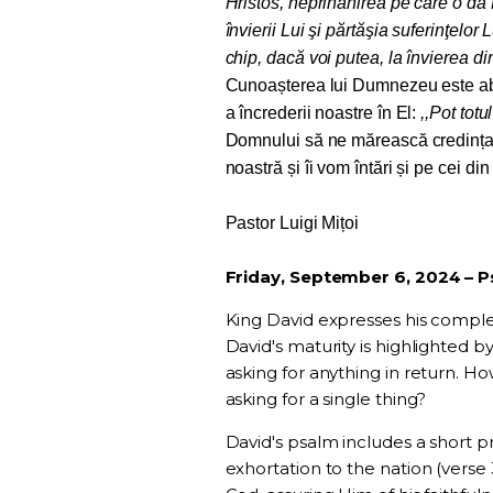
Hristos, neprihănirea pe care o dă
învierii Lui şi părtăşia suferinţel
chip, dacă voi putea, la învierea di
Cunoașterea lui Dumnezeu este abso
a încrederii noastre în El
:
,,Pot totu
Domnului să ne mărească credința și 
noastră și îi vom întări și pe cei di
Pastor Luigi Mițoi
Friday, September 6, 2024
– P
King David expresses his complete
David's maturity is highlighted by
asking for anything in return. H
asking for a single thing?
David's psalm includes a short p
exhortation to the nation (verse 3