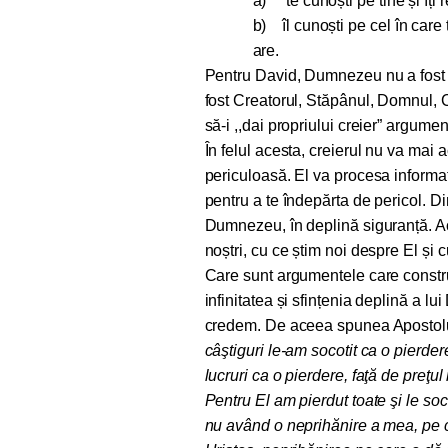
a)
te cunoști pe tine și îți
b)
îl cunoști pe cel în care
are.
Pentru David, Dumnezeu nu a fost 
fost Creatorul, Stăpânul, Domnul, C
să-i ,,dai propriului creier” argum
În felul acesta, creierul nu va mai a
periculoasă. El va procesa informații
pentru a te îndepărta de pericol. Di
Dumnezeu, în deplină siguranță. A
noștri, cu ce știm noi despre El și 
Care sunt argumentele care construie
infinitatea și sfințenia deplină a 
credem. De aceea spunea Apostolul
câştiguri le-am socotit ca o pierder
lucruri ca o pierdere, faţă de preţ
Pentru El am pierdut toate şi le soc
nu având o neprihănire a mea, pe c