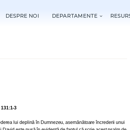
ACASǍ
DESPRE NOI
DEPARTAMENTE
RESUR
DESPRE NOI
DEPARTAMENTE
RESURSE
EVENIMENTE
CONTACT
 131:1-3
rederea lui deplină în Dumnezeu, asemănătoare încrederii unui
i David este pusă în evidență de faptul că scrie acest psalm de