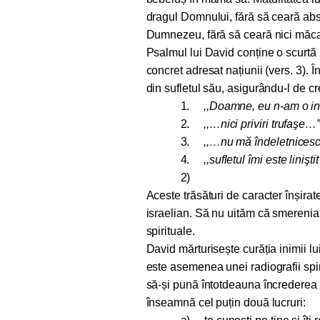
dragul Domnului, fără să ceară abs
Dumnezeu, fără să ceară nici măca
Psalmul lui David conține o scurtă
concret adresat națiunii (vers. 3).
În
din sufletul său, asigurându-l de cr
1.
,,Doamne, eu n-am o i
2.
,,…nici priviri trufaşe…”
3.
,,…nu mă îndeletnicesc 
4.
,,sufletul îmi este liniş
2)
Aceste trăsături de caracter înșir
israelian. Să nu uităm că smerenia 
spirituale.
David mărturisește curăția inimii lui,
este asemenea unei radiografii spir
să-și pună întotdeauna încrederea 
înseamnă cel puțin două lucruri: