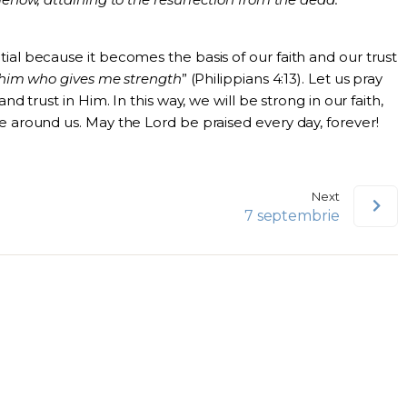
ial because it becomes the basis of our faith and our trust
h him who gives me strength
” (Philippians 4:13). Let us pray
nd trust in Him. In this way, we will be strong in our faith,
e around us. May the Lord be praised every day, forever!
Next
7 septembrie