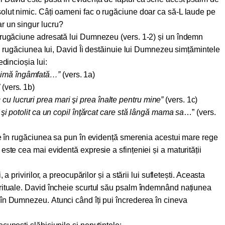
olut nimic. Câți oameni fac o rugăciune doar ca să-L laude pe
r un singur lucru?
 rugăciune adresată lui Dumnezeu (vers. 1-2) și un îndemn
 rugăciunea lui, David Îi destăinuie lui Dumnezeu simțămintele
edincioșia lui:
nimă îngâmfată…”
(vers. 1a)
(vers. 1b)
cu lucruri prea mari şi prea înalte pentru mine”
(vers. 1c)
tit şi potolit ca un copil înţărcat care stă lângă mama sa
…” (vers.
ate în rugăciunea sa pun în evidență smerenia acestui mare rege
este cea mai evidentă expresie a sfințeniei și a maturității
 a privirilor, a preocupărilor și a stării lui sufletești. Aceasta
ituale.
David încheie scurtul său psalm îndemnând națiunea
în Dumnezeu. Atunci când îți pui încrederea în cineva