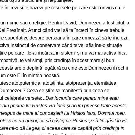
 recunoști slăbiciunile și neputințele;
 te încrezi și te bazezi pe resursele pe care ești convins că le
un nume sau o religie.
Pentru David, Dumnezeu a fost totul, a
el Preaînalt. Atunci când vrei să te încrezi în cineva trebuie
ente superlative despre persoana în care urmează să te încrezi.
ctiva instinctul de conservare când te vei afla într-o situație
le pe care ,,le-ai încărcat în sistem” și nu va mai activa frica
mpotrivă, te vei simți, prin credința în acest mare și bun
ceasta are o deplină legătură cu cine este Dumnezeu în ochii
cum este El în mintea noastră.
sc atotputernicia, atotștiința, atotprezența, eternitatea,
lui Dumnezeu?
Ceea ce știm se manifestă prin ceea ce
 celebrele versete:
,,Dar lucrurile care pentru mine erau
e din pricina lui Hristos. Ba încă şi acum privesc toate aceste
ul nespus de mare al cunoaşterii lui Hristos Isus, Domnul meu.
otesc ca un gunoi, ca să câştig pe Hristos şi să fiu găsit în El,
are mi-o dă Legea, ci aceea care se capătă prin credinţa în