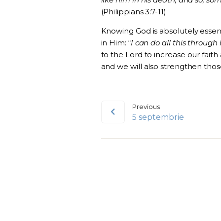
(Philippians 3:7-11)
Knowing God is absolutely essent
in Him: “
I can do all this throug
to the Lord to increase our faith a
and we will also strengthen thos
Previous
5 septembrie