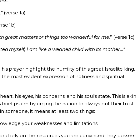
ess:
” (verse 1a)
erse 1b)
th great matters or things too wonderful for me.
” (verse 1c)
ed myself, I am like a weaned child with its mother…”
his prayer highlight the humility of this great Israelite king.
 the most evident expression of holiness and spiritual
eart, his eyes, his concerns, and his soul's state. This is akin
is brief psalm by urging the nation to always put their trust
in someone, it means at least two things:
owledge your weaknesses and limitations
and rely on the resources you are convinced they possess