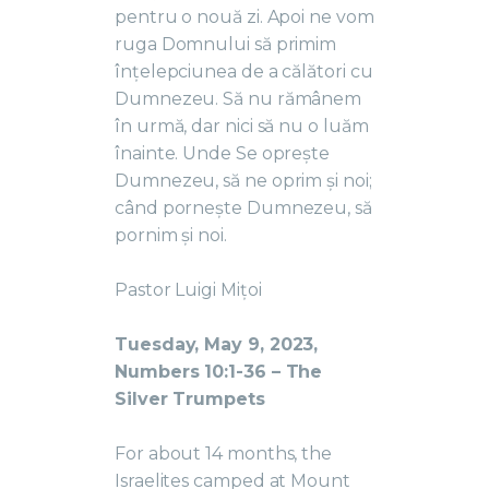
pentru o nouă zi. Apoi ne vom
ruga Domnului să primim
înțelepciunea de a călători cu
Dumnezeu. Să nu rămânem
în urmă, dar nici să nu o luăm
înainte. Unde Se oprește
Dumnezeu, să ne oprim și noi;
când pornește Dumnezeu, să
pornim și noi.
Pastor Luigi Mițoi
Tuesday, May 9, 2023,
Numbers 10:1-36 – The
Silver Trumpets
For about 14 months, the
Israelites camped at Mount