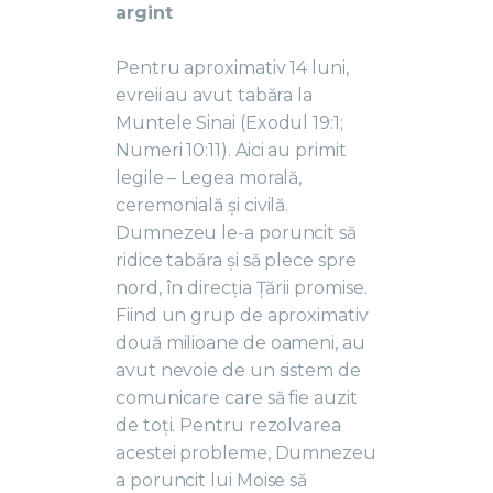
argint
Pentru aproximativ 14 luni,
evreii au avut tabăra la
Muntele Sinai (Exodul 19:1;
Numeri 10:11). Aici au primit
legile – Legea morală,
ceremonială și civilă.
Dumnezeu le-a poruncit să
ridice tabăra și să plece spre
nord, în direcția Țării promise.
Fiind un grup de aproximativ
două milioane de oameni, au
avut nevoie de un sistem de
comunicare care să fie auzit
de toți. Pentru rezolvarea
acestei probleme, Dumnezeu
a poruncit lui Moise să