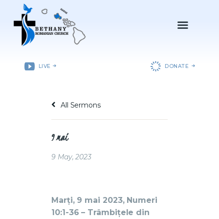
ACASǍ
LIVE
DONATE
DESPRE NOI
DEPARTAMENTE
All Sermons
RESURSE
EVENIMENTE
9 mai
CONTACT
9 May, 2023
Marți, 9 mai 2023, Numeri
10:1-36 – Trâmbițele din