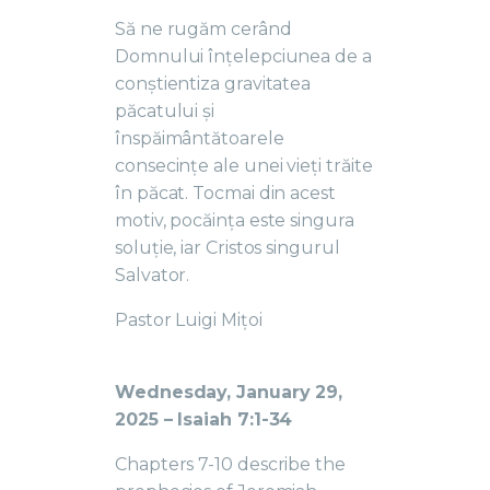
Să ne rugăm cerând
Domnului înțelepciunea de a
conștientiza gravitatea
păcatului și
înspăimântătoarele
consecințe ale unei vieți trăite
în păcat. Tocmai din acest
motiv, pocăința este singura
soluție, iar Cristos singurul
Salvator.
Pastor Luigi Mițoi
Wednesday, January 29,
2025
– Isaiah 7:1-34
Chapters 7-10 describe the