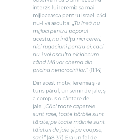
interzis lui Ieremia să mai
mijlocească pentru Israel, căci
nu-l va asculta:
„
Tu însă nu
mijloci pentru poporul
acesta, nu înălța nici cereri,
nici rugăciuni pentru ei, căci
nu-i voi asculta nicidecum
când Mă vor chema din
pricina nenorocirii lor.”
(11:14)
Din acest motiv, Ieremia și-a
tuns părul, un semn de jale, și
a compus o cântare de
jale:
„Căci toate capetele
sunt rase, toate bărbile sunt
tăiate; pe toate mâinile sunt
tăieturi de jale și pe coapse,
saci.”
(48:37) Era un fel de