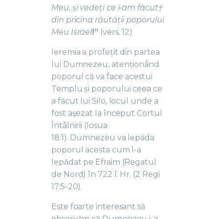
Meu, și vedeți ce i-am făcut†
din pricina răutății poporului
Meu Israel
!”
(vers. 12)
Ieremia a profețit din partea
lui Dumnezeu, atenționând
poporul că va face acestui
Templu și poporului ceea ce
a făcut lui Silo, locul unde a
fost așezat la început Cortul
Întâlnirii (Iosua
18:1). Dumnezeu va lepăda
poporul acesta cum l-a
lepădat pe Efraim (Regatul
de Nord) în 722 î. Hr. (2 Regi
17:5-20).
Este foarte interesant să
observăm că Dumnezeu i-a