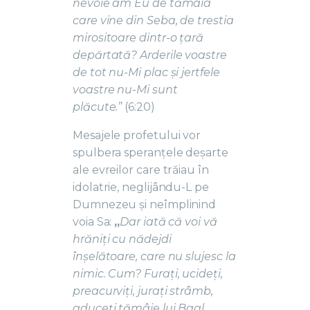
nevoie am Eu de tămâia
care vine din Seba, de trestia
mirositoare dintr-o țară
depărtată? Arderile voastre
de tot nu-Mi plac și jertfele
voastre nu-Mi sunt
plăcute.”
(6:20)
Mesajele profetului vor
spulbera speranțele deșarte
ale evreilor care trăiau în
idolatrie, neglijându-L pe
Dumnezeu și neîmplinind
voia Sa:
„
Dar iată că voi vă
hrăniți cu nădejdi
înșelătoare, care nu slujesc la
nimic. Cum? Furați, ucideți,
preacurviți, jurați strâmb,
aduceți tămâie lui Baal,