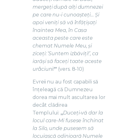
mergeți după alți dumnezei
pe care nu-i cunoașteți… Și
apoi veniți să vă înfățișați
înaintea Mea, în Casa
aceasta peste care este
chemat Numele Meu, și
ziceți: ‘Suntem izbăviți!’, ca
iarăși să faceți toate aceste
urâciuni!
”
(vers. 8-10)
Evreii nu au fost capabili să
înțeleagă că Dumnezeu
dorea mai mult ascultarea lor
decât clădirea
Templului:
„
Duceți-vă dar la
locul care-Mi fusese închinat
la Silo, unde pusesem să
locuiască odinioară Numele