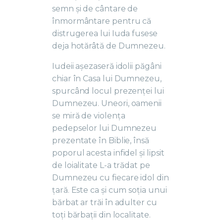
semn și de cântare de
înmormântare pentru că
distrugerea lui Iuda fusese
deja hotărâtă de Dumnezeu.
Iudeii așezaseră idolii păgâni
chiar în Casa lui Dumnezeu,
spurcând locul prezenței lui
Dumnezeu. Uneori, oamenii
se miră de violența
pedepselor lui Dumnezeu
prezentate în Biblie, însă
poporul acesta infidel și lipsit
de loialitate L-a trădat pe
Dumnezeu cu fiecare idol din
țară. Este ca și cum soția unui
bărbat ar trăi în adulter cu
toți bărbații din localitate.