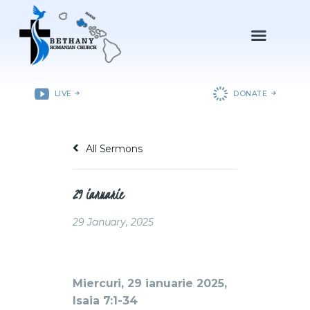
ACASǍ
LIVE
DONATE
DESPRE NOI
DEPARTAMENTE
All Sermons
RESURSE
EVENIMENTE
29 ianuarie
CONTACT
29 January, 2025
Miercuri, 29 ianuarie 2025,
Isaia 7:1-34