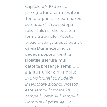
Capitolele 7-10 descriu
profețiile lui Ieremia rostite în
Templu, prin care Dumnezeu
avertizează că va pedepsi
religia falsă și religiozitatea
formală a evreilor. Aceștia
aveau credința greșită potrivit
căreia Dumnezeu nu va
pedepsi poporul pentru
idolatrie și Ierusalimul
datorită prezenței Templului
și a ritualurilor din Templu:
,,
Nu vă hrăniți cu nădejdi
înșelătoare, zicând: „Acesta
este Templul Domnului,
Templul Domnului, Templul
Domnului!”
(vers. 4)
„Ce