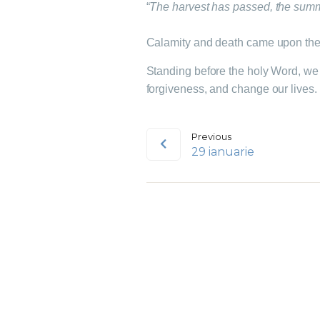
“
The harvest has passed, the summe
Calamity and death came upon them
Standing before the holy Word, we a
forgiveness, and change our lives. T
Previous
29 ianuarie