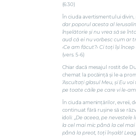
(6:30)
În ciuda avertismentului divin, 
dar poporul acesta al Ierusalim
înșelătorie și nu vrea să se î
aud că ei nu vorbesc cum ar tre
‹Ce am făcut?› Ci toți își înce
(vers. 5-6)
Chiar dacă mesajul rostit de Du
chemat la pocăință și le-a promi
‘Ascultaţi glasul Meu, şi Eu voi
pe toate căile pe care vi le-am p
În ciuda amenințărilor, evreii, 
continuat fără rușine să se răz
idoli: ,,
De aceea, pe nevestele lor
la cel mai mic până la cel mai
până la preot, toți înșală! Lea