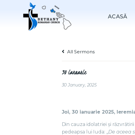
ACASǍ
All Sermons
30 ianuarie
30 January, 2025
Joi, 30 ianuarie 2025, Ieremi
Din cauza idolatriei și răzvrăt
pedeapsa lui Iuda: ,,
De aceea s