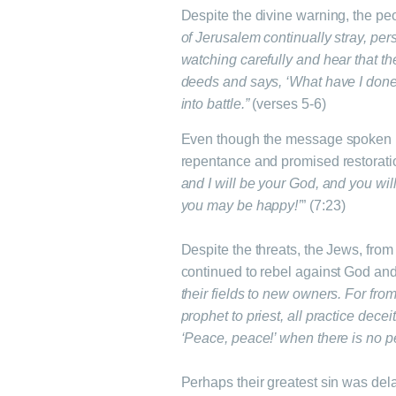
Despite the divine warning, the pe
of Jerusalem continually stray, per
watching carefully and hear that th
deeds and says, ‘What have I done?’
into battle.”
(verses 5-6)
Even though the message spoken by
repentance and promised restoratio
and I will be your God, and you wil
you may be happy!’
” (7:23)
Despite the threats, the Jews, fro
continued to rebel against God and
their fields to new owners. For from
prophet to priest, all practice dece
‘Peace, peace!’ when there is no p
Perhaps their greatest sin was delay