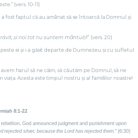
este.
” (vers. 10-11)
 a fost faptul că au amânat să se întoarcă la Domnul și
prăvit, şi noi tot nu suntem mântuiţi
!” (vers. 20)
peste ei și i-a găsit departe de Dumnezeu și cu sufletul
, avem harul să ne căim, să căutăm pe Domnul, să ne
viața. Acesta este timpul nostru și al familiilor noastre!
emiah 8:1-22
s rebellion, God announced judgment and punishment upon
ed rejected silver, because the Lord has rejected them.
” (6:30)