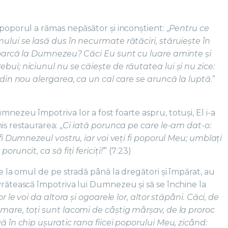
poporul a rămas nepăsător și inconștient: ,,
Pentru ce
ului se lasă dus în necurmate rătăciri, stăruiește în
ntoarcă la Dumnezeu? Căci Eu sunt cu luare aminte și
bui; niciunul nu se căiește de răutatea lui și nu zice:
p din nou alergarea, ca un cal care se aruncă la luptă
.”
mnezeu împotriva lor a fost foarte aspru, totuși, El i-a
s restaurarea: ,,
Ci iată porunca pe care le-am dat-o:
 fi Dumnezeul vostru, iar voi veţi fi poporul Meu; umblaţi
oruncit, ca să fiţi fericiţi!
’” (7:23)
de la omul de pe stradă până la dregători și împărat, au
vrătească împotriva lui Dumnezeu și să se închine la
 le voi da altora și ogoarele lor, altor stăpâni. Căci, de
 mare, toți sunt lacomi de câștig mârșav, de la proroc
gă în chip ușuratic rana fiicei poporului Meu, zicând: