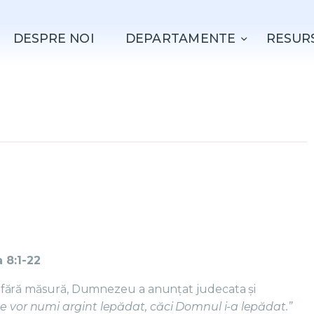
ACASǍ
DESPRE NOI
DEPARTAMENTE
RESUR
DESPRE NOI
DEPARTAMENTE
RESURSE
EVENIMENTE
CONTACT
a 8:1-22
irii fără măsură, Dumnezeu a anunțat judecata și
e vor numi argint lepădat, căci Domnul i-a lepădat.”