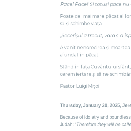
‚Pace! Pace!’ Și totuși pace nu 
Poate cel mai mare păcat al lor
să-și schimbe viața.
„
Secerişul a trecut, vara s-a is
A venit nenorocirea și moartea 
afundat în păcat.
Stând în fața Cuvântului sfânt
cerem iertare și să ne schimbăm 
Pastor Luigi Mițoi
Thursday, January 30, 2025, Jer
Because of idolatry and boundles
Judah: “
Therefore they will be call