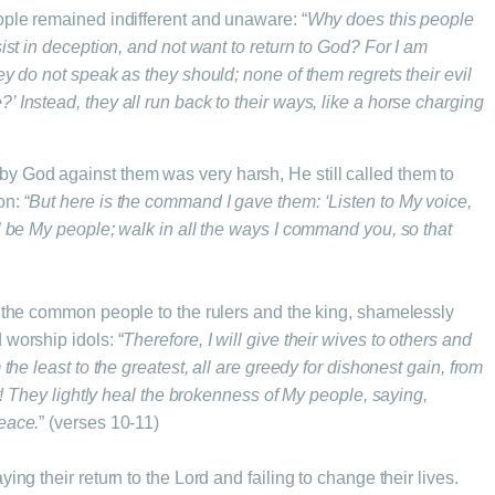
ople remained indifferent and unaware: “
Why does this people
sist in deception, and not want to return to God? For I am
ey do not speak as they should; none of them regrets their evil
 Instead, they all run back to their ways, like a horse charging
 God against them was very harsh, He still called them to
n: “
But here is the command I gave them: ‘Listen to My voice,
l be My people; walk in all the ways I command you, so that
m the common people to the rulers and the king, shamelessly
 worship idols: “
Therefore, I will give their wives to others and
 the least to the greatest, all are greedy for dishonest gain, from
it! They lightly heal the brokenness of My people, saying,
eace.
” (verses 10-11)
ing their return to the Lord and failing to change their lives.